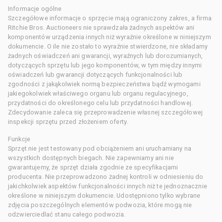
Informacje ogólne
Szczegółowe informacje o sprzęcie mają ograniczony zakres, a firma
Ritchie Bros. Auctioneers nie sprawdzała żadnych aspektów ani
komponentów urządzenia innych niż wyraźnie określone w niniejszym
dokumencie. O ile nie zostało to wyraźnie stwierdzone, nie składamy
żadnych oświadczeń ani gwarancji, wyraźnych lub dorozumianych,
dotyczących sprzętu lub jego komponentów, w tym między innymi
oświadczeń lub gwarancji dotyczących funkcjonalności lub
zgodności z jakąkolwiek normą bezpieczeństwa bądź wymogami
jakiegokolwiek właściwego organu lub organu regulacyjnego,
przydatności do określonego celu lub przydatności handlowej.
Zdecydowanie zaleca się przeprowadzenie własnej szczegółowej
inspekcji sprzętu przed złożeniem oferty.
Funkcje
Sprzęt nie jest testowany pod obciążeniem ani uruchamiany na
wszystkich dostępnych biegach. Nie zapewniamy ani nie
gwarantujemy, że sprzęt działa zgodnie ze specyfikacjami
producenta. Nie przeprowadzono żadnej kontroli w odniesieniu do
jakichkolwiek aspektów funkcjonalności innych niż te jednoznacznie
określone w niniejszym dokumencie. Udostępniono tylko wybrane
zdjęcia poszczególnych elementów podwozia, które mogą nie
odzwierciedlać stanu całego podwozia.