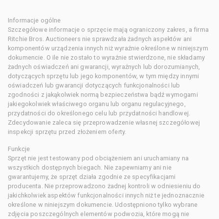
Informacje ogólne
Szczegółowe informacje o sprzęcie mają ograniczony zakres, a firma
Ritchie Bros. Auctioneers nie sprawdzała żadnych aspektów ani
komponentów urządzenia innych niż wyraźnie określone w niniejszym
dokumencie. O ile nie zostało to wyraźnie stwierdzone, nie składamy
żadnych oświadczeń ani gwarancji, wyraźnych lub dorozumianych,
dotyczących sprzętu lub jego komponentów, w tym między innymi
oświadczeń lub gwarancji dotyczących funkcjonalności lub
zgodności z jakąkolwiek normą bezpieczeństwa bądź wymogami
jakiegokolwiek właściwego organu lub organu regulacyjnego,
przydatności do określonego celu lub przydatności handlowej.
Zdecydowanie zaleca się przeprowadzenie własnej szczegółowej
inspekcji sprzętu przed złożeniem oferty.
Funkcje
Sprzęt nie jest testowany pod obciążeniem ani uruchamiany na
wszystkich dostępnych biegach. Nie zapewniamy ani nie
gwarantujemy, że sprzęt działa zgodnie ze specyfikacjami
producenta. Nie przeprowadzono żadnej kontroli w odniesieniu do
jakichkolwiek aspektów funkcjonalności innych niż te jednoznacznie
określone w niniejszym dokumencie. Udostępniono tylko wybrane
zdjęcia poszczególnych elementów podwozia, które mogą nie