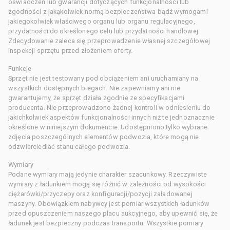
oświadczeń lub gwarancji dotyczących funkcjonalności lub
zgodności z jakąkolwiek normą bezpieczeństwa bądź wymogami
jakiegokolwiek właściwego organu lub organu regulacyjnego,
przydatności do określonego celu lub przydatności handlowej.
Zdecydowanie zaleca się przeprowadzenie własnej szczegółowej
inspekcji sprzętu przed złożeniem oferty.
Funkcje
Sprzęt nie jest testowany pod obciążeniem ani uruchamiany na
wszystkich dostępnych biegach. Nie zapewniamy ani nie
gwarantujemy, że sprzęt działa zgodnie ze specyfikacjami
producenta. Nie przeprowadzono żadnej kontroli w odniesieniu do
jakichkolwiek aspektów funkcjonalności innych niż te jednoznacznie
określone w niniejszym dokumencie. Udostępniono tylko wybrane
zdjęcia poszczególnych elementów podwozia, które mogą nie
odzwierciedlać stanu całego podwozia.
Wymiary
Podane wymiary mają jedynie charakter szacunkowy. Rzeczywiste
wymiary z ładunkiem mogą się różnić w zależności od wysokości
ciężarówki/przyczepy oraz konfiguracji/pozycji załadowanej
maszyny. Obowiązkiem nabywcy jest pomiar wszystkich ładunków
przed opuszczeniem naszego placu aukcyjnego, aby upewnić się, że
ładunek jest bezpieczny podczas transportu. Wszystkie pomiary