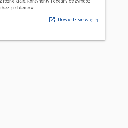
 różne kraje, kontynenty i oceany otrzymasz
 i bez problemów.
Dowiedz się więcej