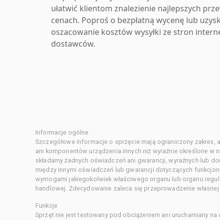
ułatwić klientom znalezienie najlepszych pr
cenach. Poproś o bezpłatną wycenę lub uzys
oszacowanie kosztów wysyłki ze stron inter
dostawców.
Informacje ogólne
Szczegółowe informacje o sprzęcie mają ograniczony zakres, a
ani komponentów urządzenia innych niż wyraźnie określone w ni
składamy żadnych oświadczeń ani gwarancji, wyraźnych lub d
między innymi oświadczeń lub gwarancji dotyczących funkcjon
wymogami jakiegokolwiek właściwego organu lub organu regula
handlowej. Zdecydowanie zaleca się przeprowadzenie własnej s
Funkcje
Sprzęt nie jest testowany pod obciążeniem ani uruchamiany na