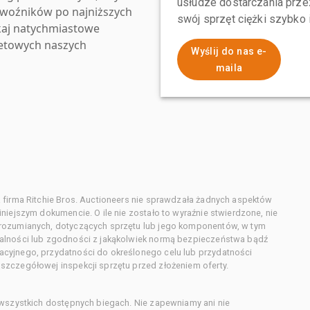
usłudze dostarczania przez
zewoźników po najniższych
swój sprzęt ciężki szybko
kaj natychmiastowe
netowych naszych
Wyślij do nas e-
maila
 firma Ritchie Bros. Auctioneers nie sprawdzała żadnych aspektów
niejszym dokumencie. O ile nie zostało to wyraźnie stwierdzone, nie
orozumianych, dotyczących sprzętu lub jego komponentów, w tym
alności lub zgodności z jakąkolwiek normą bezpieczeństwa bądź
cyjnego, przydatności do określonego celu lub przydatności
zczegółowej inspekcji sprzętu przed złożeniem oferty.
 wszystkich dostępnych biegach. Nie zapewniamy ani nie