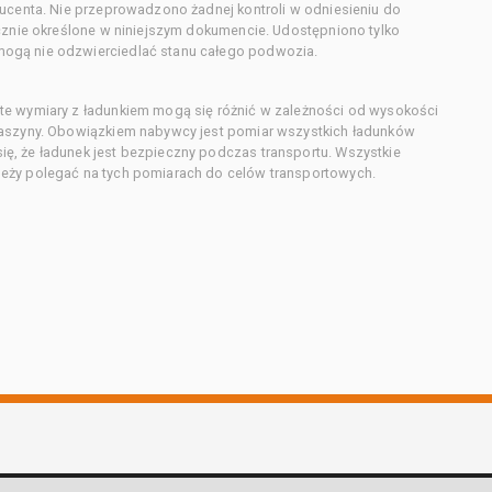
ducenta. Nie przeprowadzono żadnej kontroli w odniesieniu do
acznie określone w niniejszym dokumencie. Udostępniono tylko
ogą nie odzwierciedlać stanu całego podwozia.
te wymiary z ładunkiem mogą się różnić w zależności od wysokości
maszyny. Obowiązkiem nabywcy jest pomiar wszystkich ładunków
ę, że ładunek jest bezpieczny podczas transportu. Wszystkie
eży polegać na tych pomiarach do celów transportowych.