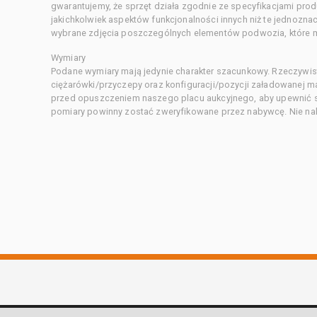
gwarantujemy, że sprzęt działa zgodnie ze specyfikacjami pro
jakichkolwiek aspektów funkcjonalności innych niż te jednozn
wybrane zdjęcia poszczególnych elementów podwozia, które m
Wymiary
Podane wymiary mają jedynie charakter szacunkowy. Rzeczywis
ciężarówki/przyczepy oraz konfiguracji/pozycji załadowanej 
przed opuszczeniem naszego placu aukcyjnego, aby upewnić si
pomiary powinny zostać zweryfikowane przez nabywcę. Nie nal