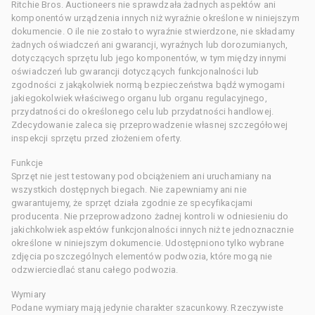
Ritchie Bros. Auctioneers nie sprawdzała żadnych aspektów ani
komponentów urządzenia innych niż wyraźnie określone w niniejszym
dokumencie. O ile nie zostało to wyraźnie stwierdzone, nie składamy
żadnych oświadczeń ani gwarancji, wyraźnych lub dorozumianych,
dotyczących sprzętu lub jego komponentów, w tym między innymi
oświadczeń lub gwarancji dotyczących funkcjonalności lub
zgodności z jakąkolwiek normą bezpieczeństwa bądź wymogami
jakiegokolwiek właściwego organu lub organu regulacyjnego,
przydatności do określonego celu lub przydatności handlowej.
Zdecydowanie zaleca się przeprowadzenie własnej szczegółowej
inspekcji sprzętu przed złożeniem oferty.
Funkcje
Sprzęt nie jest testowany pod obciążeniem ani uruchamiany na
wszystkich dostępnych biegach. Nie zapewniamy ani nie
gwarantujemy, że sprzęt działa zgodnie ze specyfikacjami
producenta. Nie przeprowadzono żadnej kontroli w odniesieniu do
jakichkolwiek aspektów funkcjonalności innych niż te jednoznacznie
określone w niniejszym dokumencie. Udostępniono tylko wybrane
zdjęcia poszczególnych elementów podwozia, które mogą nie
odzwierciedlać stanu całego podwozia.
Wymiary
Podane wymiary mają jedynie charakter szacunkowy. Rzeczywiste