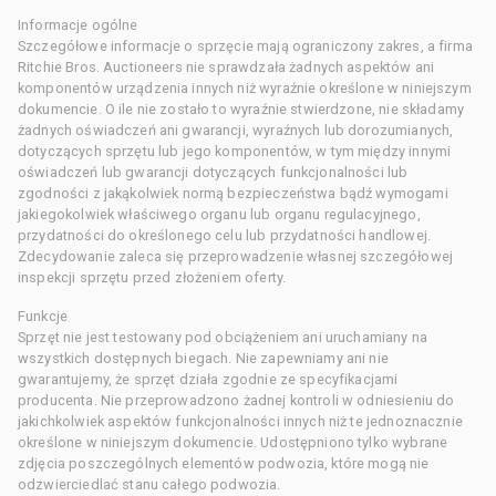
Informacje ogólne
Szczegółowe informacje o sprzęcie mają ograniczony zakres, a firma
Ritchie Bros. Auctioneers nie sprawdzała żadnych aspektów ani
komponentów urządzenia innych niż wyraźnie określone w niniejszym
dokumencie. O ile nie zostało to wyraźnie stwierdzone, nie składamy
żadnych oświadczeń ani gwarancji, wyraźnych lub dorozumianych,
dotyczących sprzętu lub jego komponentów, w tym między innymi
oświadczeń lub gwarancji dotyczących funkcjonalności lub
zgodności z jakąkolwiek normą bezpieczeństwa bądź wymogami
jakiegokolwiek właściwego organu lub organu regulacyjnego,
przydatności do określonego celu lub przydatności handlowej.
Zdecydowanie zaleca się przeprowadzenie własnej szczegółowej
inspekcji sprzętu przed złożeniem oferty.
Funkcje
Sprzęt nie jest testowany pod obciążeniem ani uruchamiany na
wszystkich dostępnych biegach. Nie zapewniamy ani nie
gwarantujemy, że sprzęt działa zgodnie ze specyfikacjami
producenta. Nie przeprowadzono żadnej kontroli w odniesieniu do
jakichkolwiek aspektów funkcjonalności innych niż te jednoznacznie
określone w niniejszym dokumencie. Udostępniono tylko wybrane
zdjęcia poszczególnych elementów podwozia, które mogą nie
odzwierciedlać stanu całego podwozia.