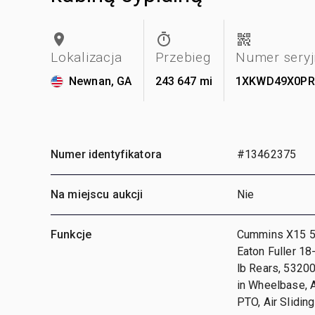
Lokalizacja
Przebieg
Numer seryj
Newnan, GA
243 647 mi
1XKWD49X0PR
Numer identyfikatora
#13462375
Na miejscu aukcji
Nie
Funkcje
Cummins X15 56
Eaton Fuller 1
lb Rears, 53200
in Wheelbase, 
PTO, Air Slidin