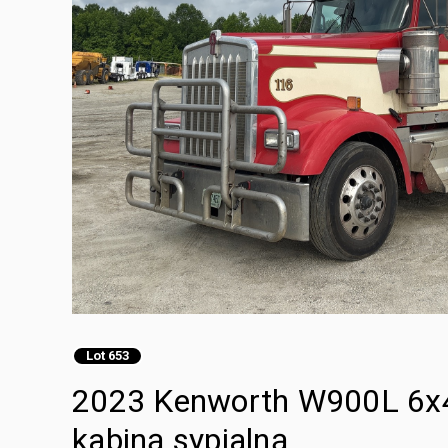
Lot 653
2023 Kenworth W900L 6x4 
kabiną sypialną