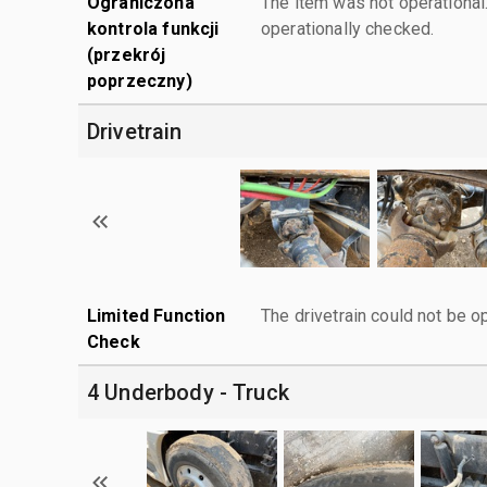
Ograniczona
The item was not operationa
kontrola funkcji
operationally checked.
(przekrój
poprzeczny)
Drivetrain
Limited Function
The drivetrain could not be o
Check
4 Underbody - Truck