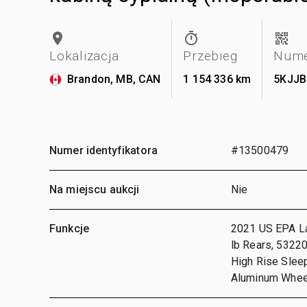
Lokalizacja
Przebieg
Nume
Brandon, MB, CAN
1 154 336 km
5KJJ
Numer identyfikatora
#13500479
Na miejscu aukcji
Nie
Funkcje
2021 US EPA La
lb Rears, 53220
High Rise Slee
Aluminum Wheels