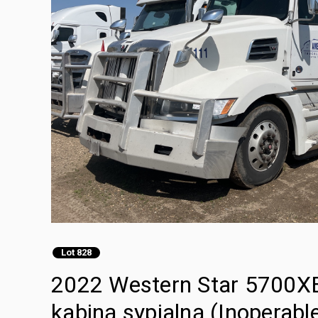
Lot 828
2022 Western Star 5700XE
kabiną sypialną (Inoperabl