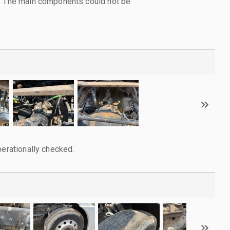
l. The main components could not be
perationally checked.