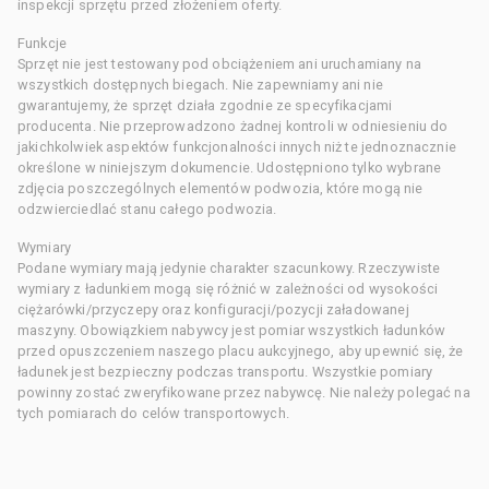
inspekcji sprzętu przed złożeniem oferty.
Funkcje
Sprzęt nie jest testowany pod obciążeniem ani uruchamiany na
wszystkich dostępnych biegach. Nie zapewniamy ani nie
gwarantujemy, że sprzęt działa zgodnie ze specyfikacjami
producenta. Nie przeprowadzono żadnej kontroli w odniesieniu do
jakichkolwiek aspektów funkcjonalności innych niż te jednoznacznie
określone w niniejszym dokumencie. Udostępniono tylko wybrane
zdjęcia poszczególnych elementów podwozia, które mogą nie
odzwierciedlać stanu całego podwozia.
Wymiary
Podane wymiary mają jedynie charakter szacunkowy. Rzeczywiste
wymiary z ładunkiem mogą się różnić w zależności od wysokości
ciężarówki/przyczepy oraz konfiguracji/pozycji załadowanej
maszyny. Obowiązkiem nabywcy jest pomiar wszystkich ładunków
przed opuszczeniem naszego placu aukcyjnego, aby upewnić się, że
ładunek jest bezpieczny podczas transportu. Wszystkie pomiary
powinny zostać zweryfikowane przez nabywcę. Nie należy polegać na
tych pomiarach do celów transportowych.