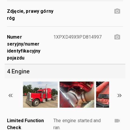
Zdjęcie, prawy górny
róg
Numer
1XPXD49X9PD814997
seryjny/numer
identyfikacyjny
pojazdu
4 Engine
Limited Function
The engine started and
Check
ran.