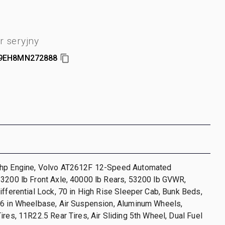
 seryjny
9EH8MN272888
 hp Engine, Volvo AT2612F 12-Speed Automated
13200 lb Front Axle, 40000 lb Rears, 53200 lb GVWR,
ifferential Lock, 70 in High Rise Sleeper Cab, Bunk Beds,
16 in Wheelbase, Air Suspension, Aluminum Wheels,
ires, 11R22.5 Rear Tires, Air Sliding 5th Wheel, Dual Fuel