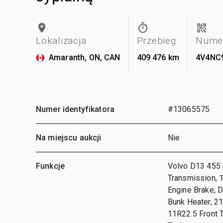
Lokalizacja
Przebieg
Numer
Amaranth, ON, CAN
409 476 km
4V4NC
Numer identyfikatora
#13065575
Na miejscu aukcji
Nie
Funkcje
Volvo D13 455
Transmission, 
Engine Brake, D
Bunk Heater, 2
11R22.5 Front T