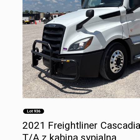
Lot 936
2021 Freightliner Cascadi
T/A z kabiną sypialną