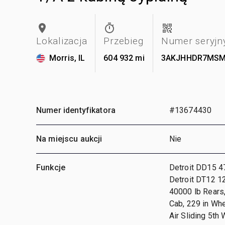
Lokalizacja
Przebieg
Numer seryjn
Morris, IL
604 932 mi
3AKJHHDR7MSM
Numer identyfikatora
#13674430
Na miejscu aukcji
Nie
Funkcje
Detroit DD15 4
Detroit DT12 1
40000 lb Rears
Cab, 229 in Wh
Air Sliding 5th