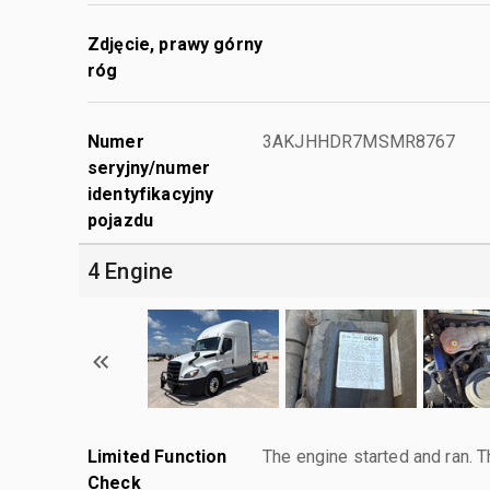
Zdjęcie, prawy górny
róg
Numer
3AKJHHDR7MSMR8767
seryjny/numer
identyfikacyjny
pojazdu
4 Engine
Limited Function
The engine started and ran. T
Check