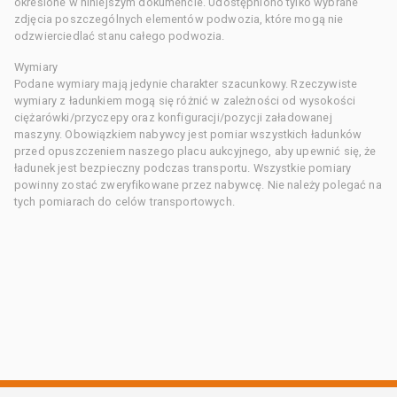
określone w niniejszym dokumencie. Udostępniono tylko wybrane
zdjęcia poszczególnych elementów podwozia, które mogą nie
odzwierciedlać stanu całego podwozia.
Wymiary
Podane wymiary mają jedynie charakter szacunkowy. Rzeczywiste
wymiary z ładunkiem mogą się różnić w zależności od wysokości
ciężarówki/przyczepy oraz konfiguracji/pozycji załadowanej
maszyny. Obowiązkiem nabywcy jest pomiar wszystkich ładunków
przed opuszczeniem naszego placu aukcyjnego, aby upewnić się, że
ładunek jest bezpieczny podczas transportu. Wszystkie pomiary
powinny zostać zweryfikowane przez nabywcę. Nie należy polegać na
tych pomiarach do celów transportowych.