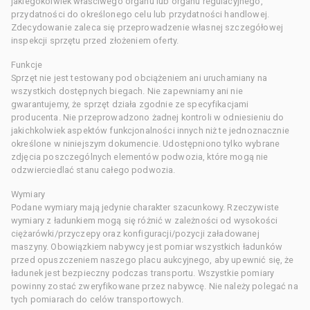
jakiegokolwiek właściwego organu lub organu regulacyjnego,
przydatności do określonego celu lub przydatności handlowej.
Zdecydowanie zaleca się przeprowadzenie własnej szczegółowej
inspekcji sprzętu przed złożeniem oferty.
Funkcje
Sprzęt nie jest testowany pod obciążeniem ani uruchamiany na
wszystkich dostępnych biegach. Nie zapewniamy ani nie
gwarantujemy, że sprzęt działa zgodnie ze specyfikacjami
producenta. Nie przeprowadzono żadnej kontroli w odniesieniu do
jakichkolwiek aspektów funkcjonalności innych niż te jednoznacznie
określone w niniejszym dokumencie. Udostępniono tylko wybrane
zdjęcia poszczególnych elementów podwozia, które mogą nie
odzwierciedlać stanu całego podwozia.
Wymiary
Podane wymiary mają jedynie charakter szacunkowy. Rzeczywiste
wymiary z ładunkiem mogą się różnić w zależności od wysokości
ciężarówki/przyczepy oraz konfiguracji/pozycji załadowanej
maszyny. Obowiązkiem nabywcy jest pomiar wszystkich ładunków
przed opuszczeniem naszego placu aukcyjnego, aby upewnić się, że
ładunek jest bezpieczny podczas transportu. Wszystkie pomiary
powinny zostać zweryfikowane przez nabywcę. Nie należy polegać na
tych pomiarach do celów transportowych.