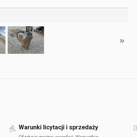
Warunki licytacji i sprzedaży