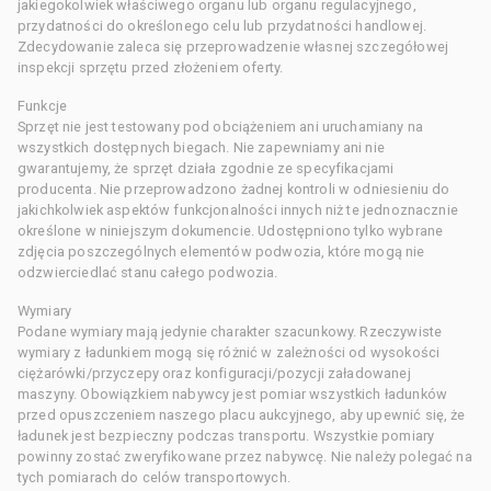
jakiegokolwiek właściwego organu lub organu regulacyjnego,
przydatności do określonego celu lub przydatności handlowej.
Zdecydowanie zaleca się przeprowadzenie własnej szczegółowej
inspekcji sprzętu przed złożeniem oferty.
Funkcje
Sprzęt nie jest testowany pod obciążeniem ani uruchamiany na
wszystkich dostępnych biegach. Nie zapewniamy ani nie
gwarantujemy, że sprzęt działa zgodnie ze specyfikacjami
producenta. Nie przeprowadzono żadnej kontroli w odniesieniu do
jakichkolwiek aspektów funkcjonalności innych niż te jednoznacznie
określone w niniejszym dokumencie. Udostępniono tylko wybrane
zdjęcia poszczególnych elementów podwozia, które mogą nie
odzwierciedlać stanu całego podwozia.
Wymiary
Podane wymiary mają jedynie charakter szacunkowy. Rzeczywiste
wymiary z ładunkiem mogą się różnić w zależności od wysokości
ciężarówki/przyczepy oraz konfiguracji/pozycji załadowanej
maszyny. Obowiązkiem nabywcy jest pomiar wszystkich ładunków
przed opuszczeniem naszego placu aukcyjnego, aby upewnić się, że
ładunek jest bezpieczny podczas transportu. Wszystkie pomiary
powinny zostać zweryfikowane przez nabywcę. Nie należy polegać na
tych pomiarach do celów transportowych.