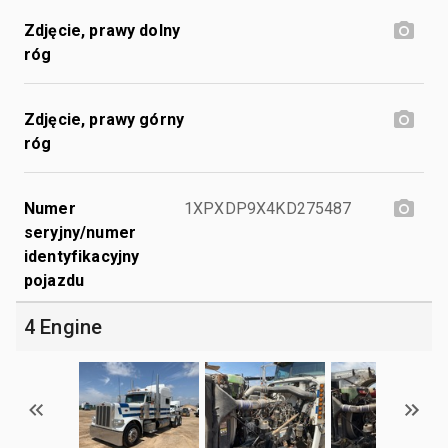
Zdjęcie, prawy dolny
róg
Zdjęcie, prawy górny
róg
Numer
1XPXDP9X4KD275487
seryjny/numer
identyfikacyjny
pojazdu
4 Engine