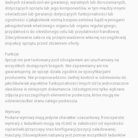
żadnych oświadczeń ani gwarancji, wyraźnych lub dorozumianych,
dotyczących sprzętu lub jego komponentów, w tym między innymi
oświadczeń lub gwarancji dotyczących funkcjonalności lub
zgodności z jakąkolwiek normą bezpieczeństwa bądź wymogami
jakiegokolwiek właściwego organu lub organu regulacyjnego,
przydatności do określonego celu lub przydatności handlowej.
Zdecydowanie zaleca się przeprowadzenie własnej szczegółowej
inspekcji sprzętu przed złożeniem oferty.
Funkcje
Sprzęt nie jest testowany pod obciążeniem ani uruchamiany na
wszystkich dostępnych biegach. Nie zapewniamy ani nie
gwarantujemy, że sprzęt działa zgodnie ze specyfikacjami
producenta. Nie przeprowadzono żadnej kontroli w odniesieniu do
jakichkolwiek aspektów funkcjonalności innych niż te jednoznacznie
określone w niniejszym dokumencie. Udostępniono tylko wybrane
zdjęcia poszczególnych elementów podwozia, które mogą nie
odzwierciedlać stanu całego podwozia.
Wymiary
Podane wymiary mają jedynie charakter szacunkowy. Rzeczywiste
wymiary z ładunkiem mogą się różnić w zależności od wysokości
ciężarówki/przyczepy oraz konfiguracji/pozycji załadowanej
maszyny. Obowiązkiem nabywcy jest pomiar wszystkich ładunków