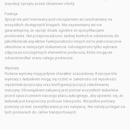
inspekcji sprzętu przed złożeniem oferty.
Funkcje
Sprzęt nie jest testowany pod obciążeniem ani uruchamiany na
wszystkich dostępnych biegach. Nie zapewniamy ani nie
gwarantujemy, że sprzęt działa zgodnie ze specyfikacjami
producenta. Nie przeprowadzono żadnej kontroli w odniesieniu do
jakichkolwiek aspektów funkcjonalności innych niż te jednoznacznie
określone w niniejszym dokumencie. Udostępniono tylko wybrane
zdjęcia poszczególnych elementów podwozia, które mogą nie
odzwierciedlać stanu całego podwozia.
Wymiary
Podane wymiary mają jedynie charakter szacunkowy. Rzeczywiste
wymiary z ładunkiem mogą się różnić w zależności od wysokości
ciężarówki/przyczepy oraz konfiguracji/pozycji załadowanej
maszyny. Obowiązkiem nabywcy jest pomiar wszystkich ładunków
przed opuszczeniem naszego placu aukcyjnego, aby upewnić się, że
ładunek jest bezpieczny podczas transportu. Wszystkie pomiary
powinny zostać zweryfikowane przez nabywcę. Nie należy polegać na
tych pomiarach do celów transportowych.