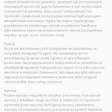
żadnych oświadczeń ani gwarancji, wyraźnych lub dorozumianych,
dotyczących sprzętu lub jego komponentów, w tym między innymi
oświadczeń lub gwarancji dotyczących funkcjonalności lub
zgodności z jakąkolwiek normą bezpieczeństwa bądź wymogami
jakiegokolwiek właściwego organu lub organu regulacyjnego,
przydatności do określonego celu lub przydatności handlowej.
Zdecydowanie zaleca się przeprowadzenie własnej szczegółowej
inspekcji sprzętu przed złożeniem oferty.
Funkcje
Sprzęt nie jest testowany pod obciążeniem ani uruchamiany na
wszystkich dostępnych biegach. Nie zapewniamy ani nie
gwarantujemy, że sprzęt działa zgodnie ze specyfikacjami
producenta. Nie przeprowadzono żadnej kontroli w odniesieniu do
jakichkolwiek aspektów funkcjonalności innych niż te jednoznacznie
określone w niniejszym dokumencie. Udostępniono tylko wybrane
zdjęcia poszczególnych elementów podwozia, które mogą nie
odzwierciedlać stanu całego podwozia.
Wymiary
Podane wymiary mają jedynie charakter szacunkowy. Rzeczywiste
wymiary z ładunkiem mogą się różnić w zależności od wysokości
ciężarówki/przyczepy oraz konfiguracji/pozycji załadowanej
maszyny. Obowiązkiem nabywcy jest pomiar wszystkich ładunków