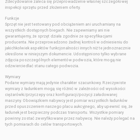
Zdecydowanie zaleca się przeprowadzenie własnej szczegółowej
inspekcji sprzętu przed złożeniem oferty.
Funkcje
Sprzęt nie jest testowany pod obciążeniem ani uruchamiany na
wszystkich dostępnych biegach. Nie zapewniamy ani nie
gwarantujemy, że sprzęt działa zgodnie ze specyfikacjami
producenta. Nie przeprowadzono żadnej kontroli w odniesieniu do
jakichkolwiek aspektów funkcjonalności innych niż te jednoznacznie
określone w niniejszym dokumencie. Udostępniono tylko wybrane
zdjęcia poszczególnych elementów podwozia, które mogą nie
odzwierciedlać stanu całego podwozia.
Wymiary
Podane wymiary mają jedynie charakter szacunkowy. Rzeczywiste
wymiary z ładunkiem mogą się różnić w zależności od wysokości
ciężarówki/przyczepy oraz konfiguracji/pozycji załadowanej
maszyny. Obowiązkiem nabywcy jest pomiar wszystkich ładunków
przed opuszczeniem naszego placu aukcyjnego, aby upewnić się, że
ładunek jest bezpieczny podczas transportu. Wszystkie pomiary
powinny zostać zweryfikowane przez nabywcę. Nie należy polegać na
tych pomiarach do celów transportowych.