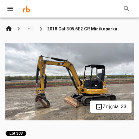
2018 Cat 305.5E2 CR Minikoparka
Zdjęcia: 33
Lot 303