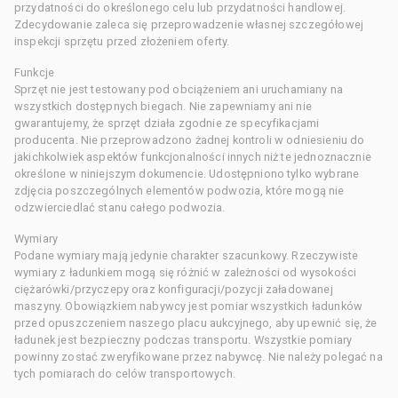
przydatności do określonego celu lub przydatności handlowej.
Zdecydowanie zaleca się przeprowadzenie własnej szczegółowej
inspekcji sprzętu przed złożeniem oferty.
Funkcje
Sprzęt nie jest testowany pod obciążeniem ani uruchamiany na
wszystkich dostępnych biegach. Nie zapewniamy ani nie
gwarantujemy, że sprzęt działa zgodnie ze specyfikacjami
producenta. Nie przeprowadzono żadnej kontroli w odniesieniu do
jakichkolwiek aspektów funkcjonalności innych niż te jednoznacznie
określone w niniejszym dokumencie. Udostępniono tylko wybrane
zdjęcia poszczególnych elementów podwozia, które mogą nie
odzwierciedlać stanu całego podwozia.
Wymiary
Podane wymiary mają jedynie charakter szacunkowy. Rzeczywiste
wymiary z ładunkiem mogą się różnić w zależności od wysokości
ciężarówki/przyczepy oraz konfiguracji/pozycji załadowanej
maszyny. Obowiązkiem nabywcy jest pomiar wszystkich ładunków
przed opuszczeniem naszego placu aukcyjnego, aby upewnić się, że
ładunek jest bezpieczny podczas transportu. Wszystkie pomiary
powinny zostać zweryfikowane przez nabywcę. Nie należy polegać na
tych pomiarach do celów transportowych.