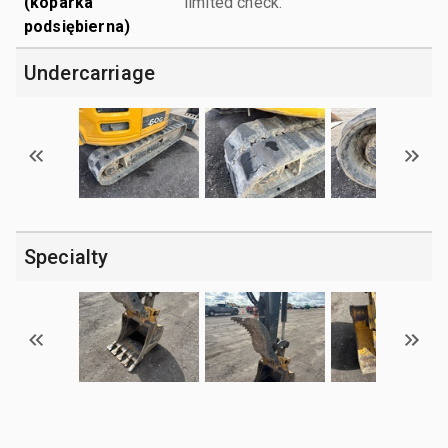
(koparka
limited check.
podsiębierna)
Undercarriage
Specialty