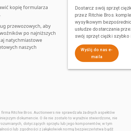
awić kopię formularza
Dostarcz swój sprzęt ciężk
.
przez Ritchie Bros. komp
wysyłkowym bezpośrednio 
ług przewozowych, aby
usłudze dostarczania przez
zewoźników po najniższych
swój sprzęt ciężki szybko
kaj natychmiastowe
netowych naszych
Wyślij do nas e-
maila
 firma Ritchie Bros. Auctioneers nie sprawdzała żadnych aspektów
niejszym dokumencie. O ile nie zostało to wyraźnie stwierdzone, nie
orozumianych, dotyczących sprzętu lub jego komponentów, w tym
alności lub zgodności z jakąkolwiek normą bezpieczeństwa bądź