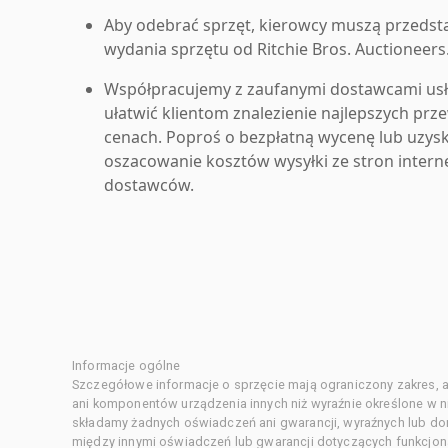
Aby odebrać sprzęt, kierowcy muszą przedst
wydania sprzętu od Ritchie Bros. Auctioneers
Współpracujemy z zaufanymi dostawcami us
ułatwić klientom znalezienie najlepszych pr
cenach. Poproś o bezpłatną wycenę lub uzys
oszacowanie kosztów wysyłki ze stron inter
dostawców.
Informacje ogólne
Szczegółowe informacje o sprzęcie mają ograniczony zakres, a
ani komponentów urządzenia innych niż wyraźnie określone w ni
składamy żadnych oświadczeń ani gwarancji, wyraźnych lub d
między innymi oświadczeń lub gwarancji dotyczących funkcjon