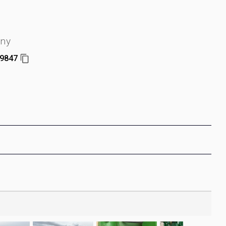
jny
9847