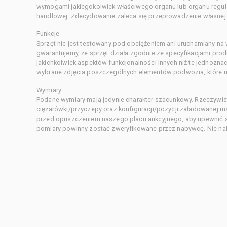
wymogami jakiegokolwiek właściwego organu lub organu regula
handlowej. Zdecydowanie zaleca się przeprowadzenie własnej s
Funkcje
Sprzęt nie jest testowany pod obciążeniem ani uruchamiany na
gwarantujemy, że sprzęt działa zgodnie ze specyfikacjami pro
jakichkolwiek aspektów funkcjonalności innych niż te jednozn
wybrane zdjęcia poszczególnych elementów podwozia, które m
Wymiary
Podane wymiary mają jedynie charakter szacunkowy. Rzeczywis
ciężarówki/przyczepy oraz konfiguracji/pozycji załadowanej 
przed opuszczeniem naszego placu aukcyjnego, aby upewnić si
pomiary powinny zostać zweryfikowane przez nabywcę. Nie nal