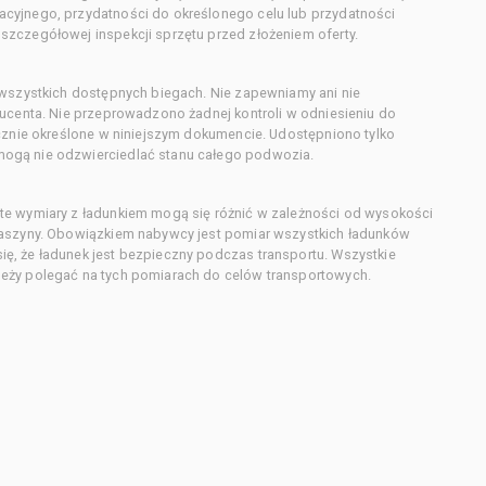
cyjnego, przydatności do określonego celu lub przydatności
zczegółowej inspekcji sprzętu przed złożeniem oferty.
 wszystkich dostępnych biegach. Nie zapewniamy ani nie
ducenta. Nie przeprowadzono żadnej kontroli w odniesieniu do
acznie określone w niniejszym dokumencie. Udostępniono tylko
ogą nie odzwierciedlać stanu całego podwozia.
te wymiary z ładunkiem mogą się różnić w zależności od wysokości
maszyny. Obowiązkiem nabywcy jest pomiar wszystkich ładunków
ę, że ładunek jest bezpieczny podczas transportu. Wszystkie
eży polegać na tych pomiarach do celów transportowych.