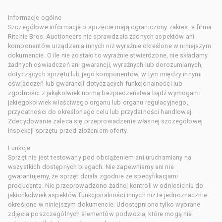
Informacje ogólne
Szczegółowe informacje o sprzęcie mają ograniczony zakres, a firma
Ritchie Bros. Auctioneers nie sprawdzała żadnych aspektów ani
komponentów urządzenia innych niż wyraźnie określone w niniejszym
dokumencie. O ile nie zostało to wyraźnie stwierdzone, nie składamy
żadnych oświadczeń ani gwarancji, wyraźnych lub dorozumianych,
dotyczących sprzętu lub jego komponentów, w tym między innymi
oświadczeń lub gwarancji dotyczących funkcjonalności lub
zgodności z jakąkolwiek normą bezpieczeństwa bądź wymogami
jakiegokolwiek właściwego organu lub organu regulacyjnego,
przydatności do określonego celu lub przydatności handlowej.
Zdecydowanie zaleca się przeprowadzenie własnej szczegółowej
inspekcji sprzętu przed złożeniem oferty.
Funkcje
Sprzęt nie jest testowany pod obciążeniem ani uruchamiany na
wszystkich dostępnych biegach. Nie zapewniamy ani nie
gwarantujemy, że sprzęt działa zgodnie ze specyfikacjami
producenta. Nie przeprowadzono żadnej kontroli w odniesieniu do
jakichkolwiek aspektów funkcjonalności innych niż te jednoznacznie
określone w niniejszym dokumencie. Udostępniono tylko wybrane
zdjęcia poszczególnych elementów podwozia, które mogą nie