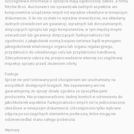
Szczegółowe informacje o sprzęcie mają ograniczony zakres, a firma
Ritchie Bros. Auctioneers nie sprawdzała żadnych aspektów ani
komponentów urządzenia innych niż wyraźnie określone w niniejszym
dokumencie. O ile nie zostało to wyraźnie stwierdzone, nie składamy
żadnych oświadczeń ani gwarancji, wyraźnych lub dorozumianych,
dotyczących sprzętu lub jego komponentów, w tym między innymi
oświadczeń lub gwarancji dotyczących funkcjonalności lub
zgodności z jakąkolwiek normą bezpieczeństwa bądź wymogami
jakiegokolwiek właściwego organu lub organu regulacyjnego,
przydatności do określonego celu lub przydatności handlowej.
Zdecydowanie zaleca się przeprowadzenie własnej szczegółowej
inspekcji sprzętu przed złożeniem oferty.
Funkcje
Sprzęt nie jest testowany pod obciążeniem ani uruchamiany na
wszystkich dostępnych biegach. Nie zapewniamy ani nie
gwarantujemy, że sprzęt działa zgodnie ze specyfikacjami
producenta. Nie przeprowadzono żadnej kontroli w odniesieniu do
jakichkolwiek aspektów funkcjonalności innych niż te jednoznacznie
określone w niniejszym dokumencie. Udostępniono tylko wybrane
zdjęcia poszczególnych elementów podwozia, które mogą nie
odzwierciedlać stanu całego podwozia.
Wymiary