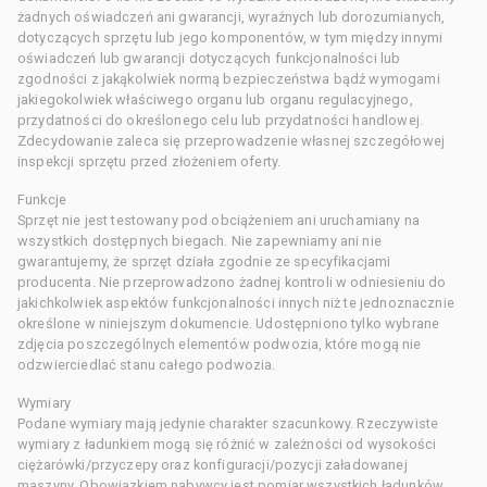
żadnych oświadczeń ani gwarancji, wyraźnych lub dorozumianych,
dotyczących sprzętu lub jego komponentów, w tym między innymi
oświadczeń lub gwarancji dotyczących funkcjonalności lub
zgodności z jakąkolwiek normą bezpieczeństwa bądź wymogami
jakiegokolwiek właściwego organu lub organu regulacyjnego,
przydatności do określonego celu lub przydatności handlowej.
Zdecydowanie zaleca się przeprowadzenie własnej szczegółowej
inspekcji sprzętu przed złożeniem oferty.
Funkcje
Sprzęt nie jest testowany pod obciążeniem ani uruchamiany na
wszystkich dostępnych biegach. Nie zapewniamy ani nie
gwarantujemy, że sprzęt działa zgodnie ze specyfikacjami
producenta. Nie przeprowadzono żadnej kontroli w odniesieniu do
jakichkolwiek aspektów funkcjonalności innych niż te jednoznacznie
określone w niniejszym dokumencie. Udostępniono tylko wybrane
zdjęcia poszczególnych elementów podwozia, które mogą nie
odzwierciedlać stanu całego podwozia.
Wymiary
Podane wymiary mają jedynie charakter szacunkowy. Rzeczywiste
wymiary z ładunkiem mogą się różnić w zależności od wysokości
ciężarówki/przyczepy oraz konfiguracji/pozycji załadowanej
maszyny. Obowiązkiem nabywcy jest pomiar wszystkich ładunków