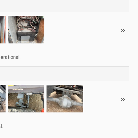
erational.
l.