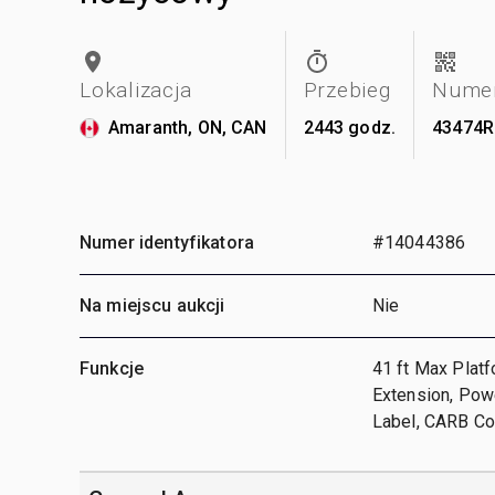
Lokalizacja
Przebieg
Numer
Amaranth, ON, CAN
2443 godz.
43474R
Numer identyfikatora
#14044386
Na miejscu aukcji
Nie
Funkcje
41 ft Max Platf
Extension, Powe
Label, CARB Com