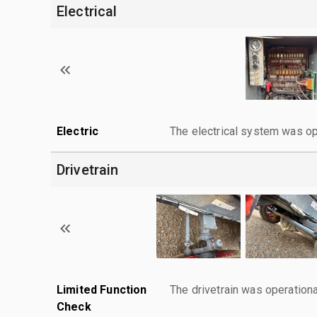
Electrical
Electric
The electrical system was op
Drivetrain
Limited Function
The drivetrain was operationa
Check