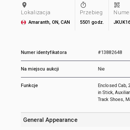
Lokalizacja
Przebieg
Numer
Amaranth, ON, CAN
5501 godz.
JKUK1
Numer identyfikatora
#13882648
Na miejscu aukcji
Nie
Funkcje
Enclosed Cab, 
in Stick, Auxili
Track Shoes, Ma
General Appearance