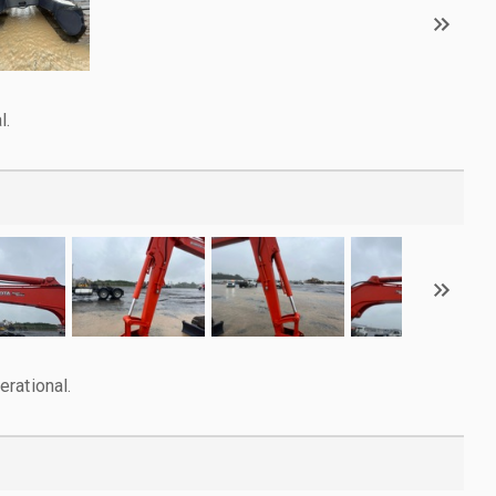
l.
rational.