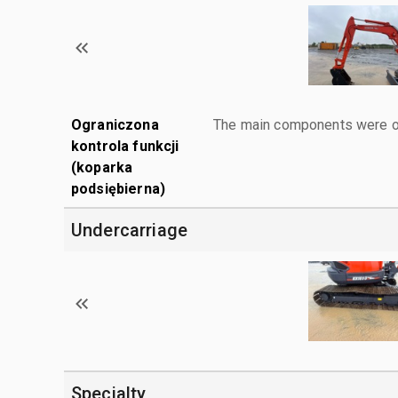
Ograniczona
The main components were ope
kontrola funkcji
(koparka
podsiębierna)
Undercarriage
Specialty