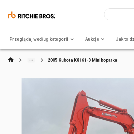
Przeglądaj według kategorii
Aukcje
Jak to d
2005 Kubota KX161-3 Minikoparka