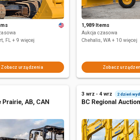
tems
1,989 Items
czasowa
Aukcja czasowa
t, FL
+ 9 więcej
Chehalis, WA
+ 10 więcej
Zobacz urządzenia
Zobacz urządzen
3 wrz - 4 wrz
2 dzień wy
 Prairie, AB, CAN
BC Regional Auctio