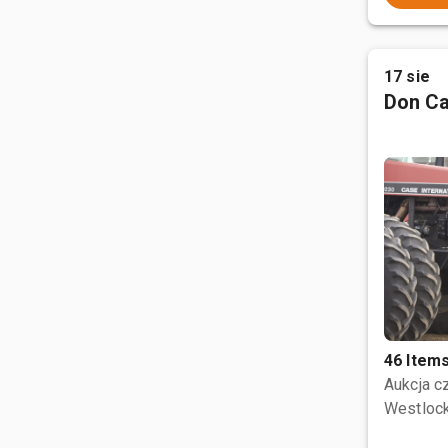
17 sie
Don Ca
46 Item
Aukcja 
Westlock