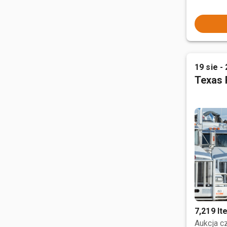
19 sie - 
Texas 
7,219 I
Aukcja 