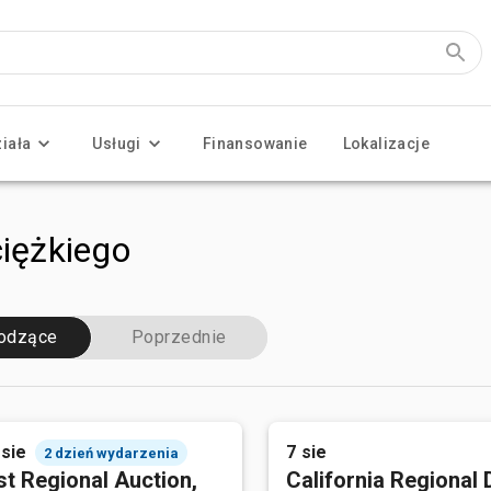
ziała
Usługi
Finansowanie
Lokalizacje
ciężkiego
odzące
Poprzednie
 sie
7 sie
2 dzień wydarzenia
t Regional Auction,
California Regional 