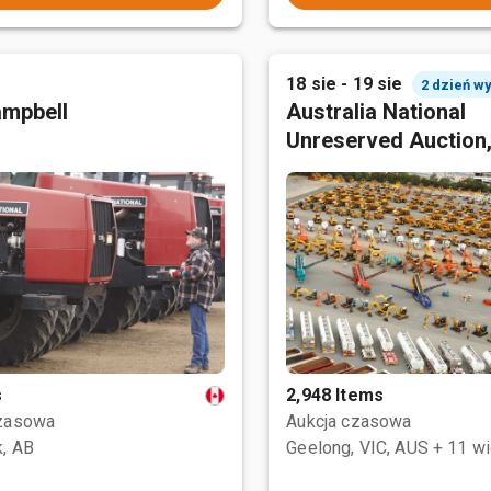
18 sie - 19 sie
2 dzień w
mpbell
Australia National
Unreserved Auction
s
2,948 Items
czasowa
Aukcja czasowa
, AB
Geelong, VIC, AUS
+ 11 wi