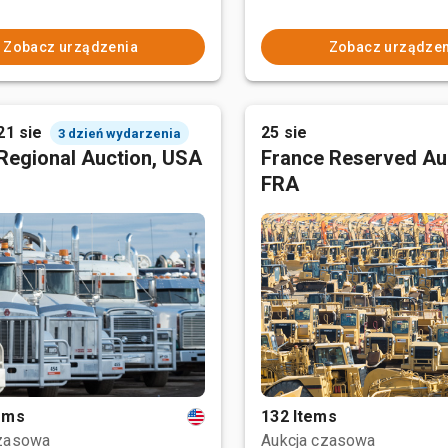
Zobacz urządzenia
Zobacz urządzen
21 sie
25 sie
3 dzień wydarzenia
Regional Auction, USA
France Reserved Au
FRA
tems
132 Items
czasowa
Aukcja czasowa