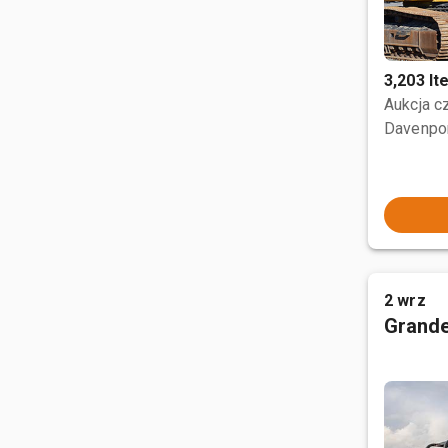
3,203 I
Aukcja 
Davenpor
2 wrz
Grande