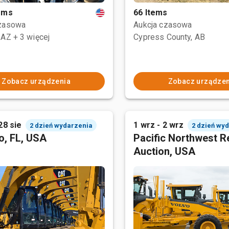
tems
66 Items
czasowa
Aukcja czasowa
 AZ
+ 3 więcej
Cypress County, AB
Zobacz urządzenia
Zobacz urządzen
28 sie
1 wrz - 2 wrz
2 dzień wydarzenia
2 dzień wy
o, FL, USA
Pacific Northwest R
Auction, USA