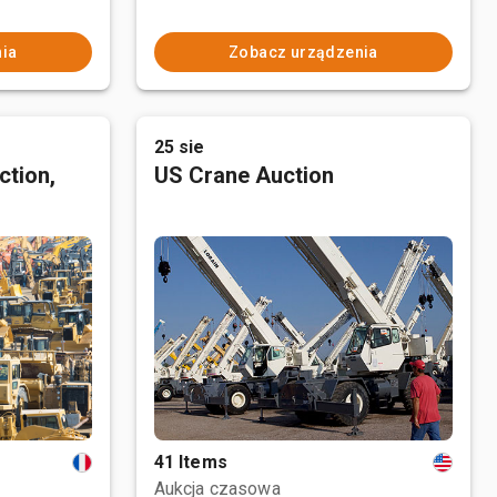
ia
Zobacz urządzenia
25 sie
ction,
US Crane Auction
41 Items
Aukcja czasowa