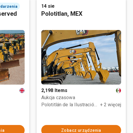
14 sie
ydarzenia
served
Polotitlan, MEX
2,198 Items
Aukcja czasowa
Polotitlán de la Ilustración, MEX
+ 2 więcej
ia
Zobacz urządzenia