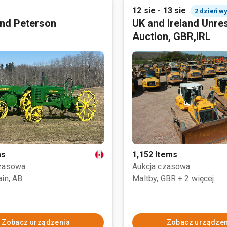
12 sie - 13 sie
2 dzień w
nd Peterson
UK and Ireland Unre
Auction, GBR,IRL
ms
1,152 Items
czasowa
Aukcja czasowa
ain, AB
Maltby, GBR
+ 2 więcej
Zobacz urządzenia
Zobacz urządzen