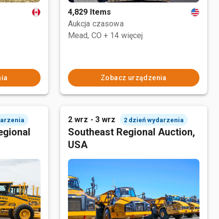
4,829 Items
Aukcja czasowa
Mead, CO
+ 14 więcej
ia
Zobacz urządzenia
2 wrz - 3 wrz
darzenia
2 dzień wydarzenia
egional
Southeast Regional Auction,
USA