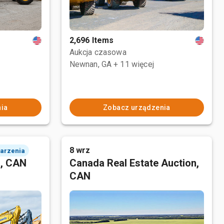
2,696 Items
Aukcja czasowa
Newnan, GA
+ 11 więcej
ia
Zobacz urządzenia
8 wrz
darzenia
n, CAN
Canada Real Estate Auction,
CAN