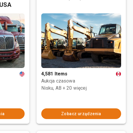
 USA
4,581 Items
Aukcja czasowa
Nisku, AB
+ 20 więcej
ia
Zobacz urządzenia