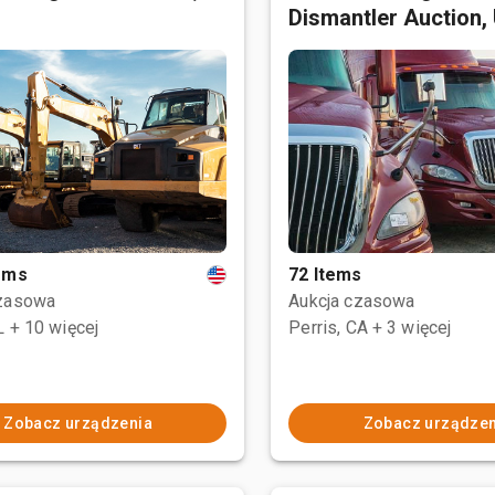
Dismantler Auction,
tems
72 Items
czasowa
Aukcja czasowa
L
+ 10 więcej
Perris, CA
+ 3 więcej
Zobacz urządzenia
Zobacz urządzen