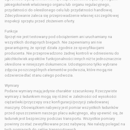
jakiegokolwiek właściwego organu lub organu regulacyjnego,
przydatności do określonego celu lub przydatności handlowej.
Zdecydowanie zaleca się przeprowadzenie własnej szczegółowej
inspekcji sprzętu przed złożeniem oferty.
Funkcje
Sprzęt nie jest testowany pod obciążeniem ani uruchamiany na
wszystkich dostępnych biegach. Nie zapewniamy ani nie
gwarantujemy, że sprzęt działa zgodnie ze specyfikacjami
producenta. Nie przeprowadzono żadnej kontroli w odniesieniu do
jakichkolwiek aspektów funkcjonalności innych niż te jednoznacznie
określone w niniejszym dokumencie. Udostępniono tylko wybrane
zdjęcia poszczególnych elementów podwozia, które mogą nie
odzwierciedlać stanu całego podwozia.
Wymiary
Podane wymiary mają jedynie charakter szacunkowy. Rzeczywiste
wymiary z ładunkiem mogą się różnić w zależności od wysokości
ciężarówki/przyczepy oraz konfiguracji/pozycji załadowanej
maszyny. Obowiązkiem nabywcy jest pomiar wszystkich ładunków
przed opuszczeniem naszego placu aukcyjnego, aby upewnić się, że
ładunek jest bezpieczny podczas transportu. Wszystkie pomiary
powinny zostać zweryfikowane przez nabywcę. Nie należy polegać na
tych pomiarach do celów transportowych.