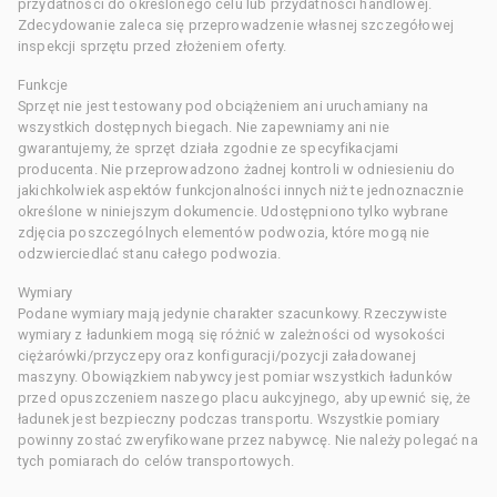
przydatności do określonego celu lub przydatności handlowej.
Zdecydowanie zaleca się przeprowadzenie własnej szczegółowej
inspekcji sprzętu przed złożeniem oferty.
Funkcje
Sprzęt nie jest testowany pod obciążeniem ani uruchamiany na
wszystkich dostępnych biegach. Nie zapewniamy ani nie
gwarantujemy, że sprzęt działa zgodnie ze specyfikacjami
producenta. Nie przeprowadzono żadnej kontroli w odniesieniu do
jakichkolwiek aspektów funkcjonalności innych niż te jednoznacznie
określone w niniejszym dokumencie. Udostępniono tylko wybrane
zdjęcia poszczególnych elementów podwozia, które mogą nie
odzwierciedlać stanu całego podwozia.
Wymiary
Podane wymiary mają jedynie charakter szacunkowy. Rzeczywiste
wymiary z ładunkiem mogą się różnić w zależności od wysokości
ciężarówki/przyczepy oraz konfiguracji/pozycji załadowanej
maszyny. Obowiązkiem nabywcy jest pomiar wszystkich ładunków
przed opuszczeniem naszego placu aukcyjnego, aby upewnić się, że
ładunek jest bezpieczny podczas transportu. Wszystkie pomiary
powinny zostać zweryfikowane przez nabywcę. Nie należy polegać na
tych pomiarach do celów transportowych.