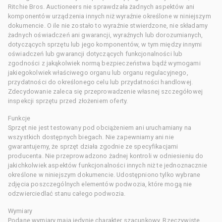
Ritchie Bros. Auctioneers nie sprawdzała żadnych aspektów ani
komponentów urządzenia innych niż wyraźnie określone w niniejszym
dokumencie. O ile nie zostało to wyraźnie stwierdzone, nie składamy
żadnych oświadczeń ani gwarancji, wyraźnych lub dorozumianych,
dotyczących sprzętu lub jego komponentów, w tym między innymi
oświadczeń lub gwarancji dotyczących funkcjonalności lub
zgodności z jakąkolwiek normą bezpieczeństwa bądź wymogami
jakiegokolwiek właściwego organu lub organu regulacyjnego,
przydatności do określonego celu lub przydatności handlowej.
Zdecydowanie zaleca się przeprowadzenie własnej szczegółowej
inspekcji sprzętu przed złożeniem oferty.
Funkcje
Sprzęt nie jest testowany pod obciążeniem ani uruchamiany na
wszystkich dostępnych biegach. Nie zapewniamy ani nie
gwarantujemy, że sprzęt działa zgodnie ze specyfikacjami
producenta. Nie przeprowadzono żadnej kontroli w odniesieniu do
jakichkolwiek aspektów funkcjonalności innych niż te jednoznacznie
określone w niniejszym dokumencie. Udostępniono tylko wybrane
zdjęcia poszczególnych elementów podwozia, które mogą nie
odzwierciedlać stanu całego podwozia.
Wymiary
Podane wymiary mają jedynie charakter szacunkowy. Rzeczywiste