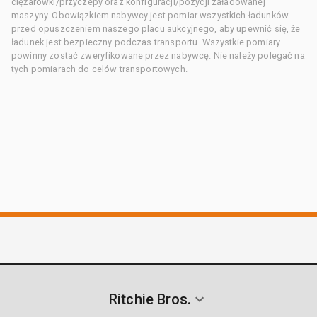
ciężarówki/przyczepy oraz konfiguracji/pozycji załadowanej
maszyny. Obowiązkiem nabywcy jest pomiar wszystkich ładunków
przed opuszczeniem naszego placu aukcyjnego, aby upewnić się, że
ładunek jest bezpieczny podczas transportu. Wszystkie pomiary
powinny zostać zweryfikowane przez nabywcę. Nie należy polegać na
tych pomiarach do celów transportowych.
Ritchie Bros.