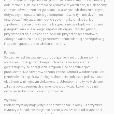
komponentów urządzenia innych niż wyraźnie określone w niniejszym
dokumencie. O ile nie zostało to wyraźnie stwierdzone, nie składamy
żadnych oświadczeń ani gwarancji, wyraźnych lub dorozumianych,
dotyczących sprzętu lub jego komponentów, w tym między innymi
oświadczeń lub gwarancji dotyczących funkcjonalności lub
zgodności z jakąkolwiek normą bezpieczeństwa bądź wymogami
jakiegokolwiek właściwego organu lub organu regulacyjnego,
przydatności do określonego celu lub przydatności handlowej.
Zdecydowanie zaleca się przeprowadzenie własnej szczegółowej
inspekcji sprzętu przed złożeniem oferty.
Funkcje
Sprzęt nie jest testowany pod obciążeniem ani uruchamiany na
wszystkich dostępnych biegach. Nie zapewniamy ani nie
gwarantujemy, że sprzęt działa zgodnie ze specyfikacjami
producenta. Nie przeprowadzono żadnej kontroli w odniesieniu do
jakichkolwiek aspektów funkcjonalności innych niż te jednoznacznie
określone w niniejszym dokumencie. Udostępniono tylko wybrane
zdjęcia poszczególnych elementów podwozia, które mogą nie
odzwierciedlać stanu całego podwozia.
Wymiary
Podane wymiary mają jedynie charakter szacunkowy. Rzeczywiste
wymiary z ładunkiem mogą się różnić w zależności od wysokości