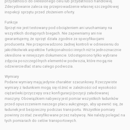
przydatności do określonego celu lub przydatności handlowej.
Zdecydowanie zaleca się przeprowadzenie własnej szczegółowej
inspekcji sprzętu przed złożeniem oferty.
Funkcje
Sprzęt nie jest testowany pod obciążeniem ani uruchamiany na
wszystkich dostępnych biegach. Nie zapewniamy ani nie
gwarantujemy, że sprzęt działa zgodnie ze specyfikacjami
producenta. Nie przeprowadzono żadnej kontroli w odniesieniu do
jakichkolwiek aspektów funkcjonalności innych niż te jednoznacznie
określone w niniejszym dokumencie. Udostępniono tylko wybrane
zdjęcia poszczególnych elementów podwozia, które mogą nie
odzwierciedlać stanu całego podwozia.
Wymiary
Podane wymiary mają jedynie charakter szacunkowy. Rzeczywiste
wymiary z ładunkiem mogą się różnić w zależności od wysokości
ciężarówki/przyczepy oraz konfiguracji/pozycji załadowanej
maszyny. Obowiązkiem nabywcy jest pomiar wszystkich ładunków
przed opuszczeniem naszego placu aukcyjnego, aby upewnić się, że
ładunek jest bezpieczny podczas transportu. Wszystkie pomiary
powinny zostać zweryfikowane przez nabywcę. Nie należy polegać na
tych pomiarach do celów transportowych.