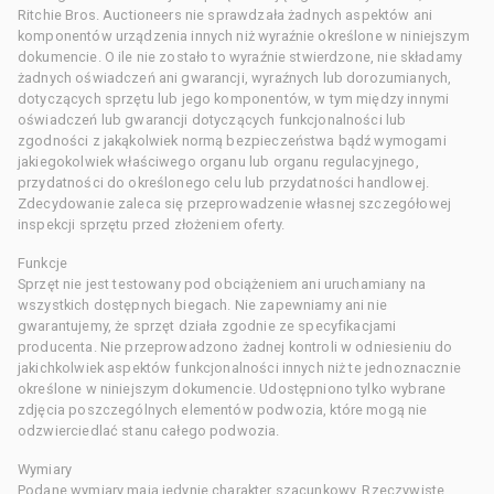
Ritchie Bros. Auctioneers nie sprawdzała żadnych aspektów ani
komponentów urządzenia innych niż wyraźnie określone w niniejszym
dokumencie. O ile nie zostało to wyraźnie stwierdzone, nie składamy
żadnych oświadczeń ani gwarancji, wyraźnych lub dorozumianych,
dotyczących sprzętu lub jego komponentów, w tym między innymi
oświadczeń lub gwarancji dotyczących funkcjonalności lub
zgodności z jakąkolwiek normą bezpieczeństwa bądź wymogami
jakiegokolwiek właściwego organu lub organu regulacyjnego,
przydatności do określonego celu lub przydatności handlowej.
Zdecydowanie zaleca się przeprowadzenie własnej szczegółowej
inspekcji sprzętu przed złożeniem oferty.
Funkcje
Sprzęt nie jest testowany pod obciążeniem ani uruchamiany na
wszystkich dostępnych biegach. Nie zapewniamy ani nie
gwarantujemy, że sprzęt działa zgodnie ze specyfikacjami
producenta. Nie przeprowadzono żadnej kontroli w odniesieniu do
jakichkolwiek aspektów funkcjonalności innych niż te jednoznacznie
określone w niniejszym dokumencie. Udostępniono tylko wybrane
zdjęcia poszczególnych elementów podwozia, które mogą nie
odzwierciedlać stanu całego podwozia.
Wymiary
Podane wymiary mają jedynie charakter szacunkowy. Rzeczywiste