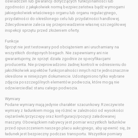
oświadczeń lub gwarancji dotyczących funkcjonalności lub
zgodności z jakąkolwiek normą bezpieczeństwa bądź wymogami
jakiegokolwiek właściwego organu lub organu regulacyjnego,
przydatności do określonego celu lub przydatności handlowej.
Zdecydowanie zaleca się przeprowadzenie własnej szczegółowej
inspekcji sprzętu przed złożeniem oferty.
Funkcje
Sprzęt nie jest testowany pod obciążeniem ani uruchamiany na
wszystkich dostępnych biegach. Nie zapewniamy ani nie
gwarantujemy, że sprzęt działa zgodnie ze specyfikacjami
producenta. Nie przeprowadzono żadnej kontroli w odniesieniu do
jakichkolwiek aspektów funkcjonalności innych niż te jednoznacznie
określone w niniejszym dokumencie. Udostępniono tylko wybrane
zdjęcia poszczególnych elementów podwozia, które mogą nie
odzwierciedlać stanu całego podwozia.
Wymiary
Podane wymiary mają jedynie charakter szacunkowy. Rzeczywiste
wymiary z ładunkiem mogą się różnić w zależności od wysokości
ciężarówki/przyczepy oraz konfiguracji/pozycji załadowanej
maszyny. Obowiązkiem nabywcy jest pomiar wszystkich ładunków
przed opuszczeniem naszego placu aukcyjnego, aby upewnić się, że
ładunek jest bezpieczny podczas transportu. Wszystkie pomiary