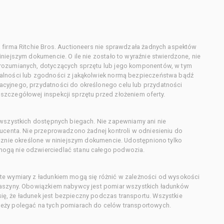
 firma Ritchie Bros. Auctioneers nie sprawdzała żadnych aspektów
niejszym dokumencie. O ile nie zostało to wyraźnie stwierdzone, nie
orozumianych, dotyczących sprzętu lub jego komponentów, w tym
alności lub zgodności z jakąkolwiek normą bezpieczeństwa bądź
cyjnego, przydatności do określonego celu lub przydatności
zczegółowej inspekcji sprzętu przed złożeniem oferty.
 wszystkich dostępnych biegach. Nie zapewniamy ani nie
ducenta. Nie przeprowadzono żadnej kontroli w odniesieniu do
acznie określone w niniejszym dokumencie. Udostępniono tylko
ogą nie odzwierciedlać stanu całego podwozia.
te wymiary z ładunkiem mogą się różnić w zależności od wysokości
maszyny. Obowiązkiem nabywcy jest pomiar wszystkich ładunków
ę, że ładunek jest bezpieczny podczas transportu. Wszystkie
eży polegać na tych pomiarach do celów transportowych.