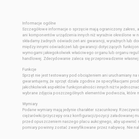
Informacje ogólne
Szczegółowe informacje o sprzęcie mają ograniczony zakres, a
ani komponentów urządzenia innych niż wyraźnie określone w ni
składamy żadnych oświadczeń ani gwarancji, wyraźnych lub d
między innymi oświadczeń lub gwarancji dotyczących funkcjon
wymogami jakiegokolwiek właściwego organu lub organu regula
handlowej. Zdecydowanie zaleca się przeprowadzenie własnej s
Funkcje
Sprzęt nie jest testowany pod obciążeniem ani uruchamiany na
gwarantujemy, że sprzęt działa zgodnie ze specyfikacjami pro
jakichkolwiek aspektów funkcjonalności innych niż te jednozn
wybrane zdjęcia poszczególnych elementów podwozia, które m
Wymiary
Podane wymiary mają jedynie charakter szacunkowy. Rzeczywis
ciężarówki/przyczepy oraz konfiguracji/pozycji załadowanej 
przed opuszczeniem naszego placu aukcyjnego, aby upewnić si
pomiary powinny zostać zweryfikowane przez nabywcę. Nie nal