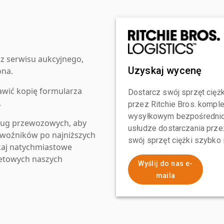
z serwisu aukcyjnego,
Uzyskaj wycenę
ona.
awić kopię formularza
Dostarcz swój sprzęt ciężk
.
przez Ritchie Bros. komp
wysyłkowym bezpośrednio 
ług przewozowych, aby
usłudze dostarczania przez
zewoźników po najniższych
swój sprzęt ciężki szybko
kaj natychmiastowe
netowych naszych
Wyślij do nas e-
maila