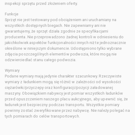
inspekcji sprzętu przed złożeniem oferty.
Funkcje
Sprzęt nie jest testowany pod obciążeniem ani uruchamiany na
wszystkich dostępnych biegach. Nie zapewniamy ani nie
gwarantujemy, że sprzęt działa zgodnie ze specyfikacjami
producenta. Nie przeprowadzono żadnej kontroli w odniesieniu do
jakichkolwiek aspektów funkcjonalności innych niż te jednoznacznie
określone w niniejszym dokumencie. Udostępniono tylko wybrane
zdjęcia poszczególnych elementów podwozia, które mogą nie
odzwierciedlać stanu całego podwozia.
Wymiary
Podane wymiary mają jedynie charakter szacunkowy. Rzeczywiste
wymiary z ładunkiem mogą się różnić w zależności od wysokości
ciężarówki/przyczepy oraz konfiguracji/pozycji załadowanej
maszyny. Obowiązkiem nabywcy jest pomiar wszystkich ładunków
przed opuszczeniem naszego placu aukcyjnego, aby upewnić się, że
ładunek jest bezpieczny podczas transportu. Wszystkie pomiary
powinny zostać zweryfikowane przez nabywcę. Nie należy polegać na
tych pomiarach do celów transportowych.