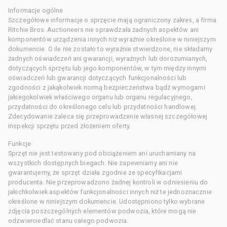
Informacje ogólne
Szczegółowe informacje o sprzęcie mają ograniczony zakres, a firma
Ritchie Bros. Auctioneers nie sprawdzała żadnych aspektów ani
komponentów urządzenia innych niż wyraźnie określone w niniejszym
dokumencie. O ile nie zostało to wyraźnie stwierdzone, nie składamy
żadnych oświadczeń ani gwarancji, wyraźnych lub dorozumianych,
dotyczących sprzętu lub jego komponentów, w tym między innymi
oświadczeń lub gwarancji dotyczących funkcjonalności lub
zgodności z jakąkolwiek normą bezpieczeństwa bądź wymogami
jakiegokolwiek właściwego organu lub organu regulacyjnego,
przydatności do określonego celu lub przydatności handlowej.
Zdecydowanie zaleca się przeprowadzenie własnej szczegółowej
inspekcji sprzętu przed złożeniem oferty.
Funkcje
Sprzęt nie jest testowany pod obciążeniem ani uruchamiany na
wszystkich dostępnych biegach. Nie zapewniamy ani nie
gwarantujemy, że sprzęt działa zgodnie ze specyfikacjami
producenta. Nie przeprowadzono żadnej kontroli w odniesieniu do
jakichkolwiek aspektów funkcjonalności innych niż te jednoznacznie
określone w niniejszym dokumencie. Udostępniono tylko wybrane
zdjęcia poszczególnych elementów podwozia, które mogą nie
odzwierciedlać stanu całego podwozia.