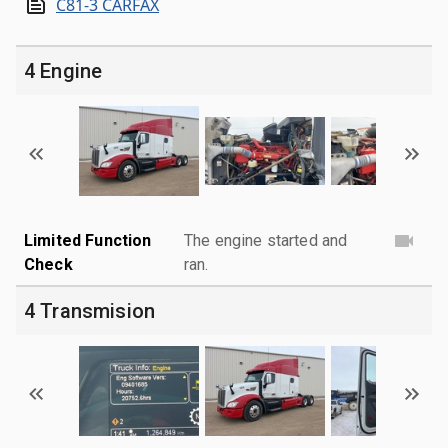
C81-3 CARFAX
4 Engine
Limited Function
The engine started and
Check
ran.
4 Transmision