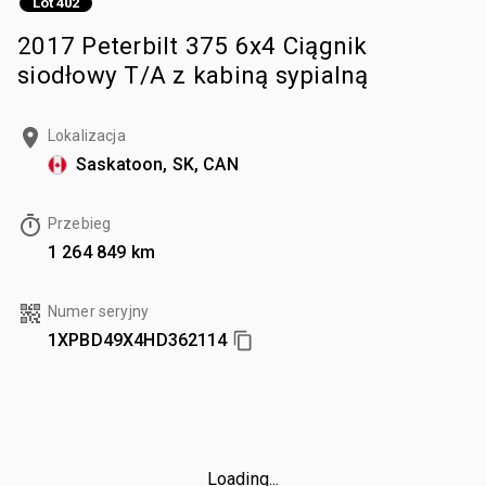
Lot 402
2017 Peterbilt 375 6x4 Ciągnik
siodłowy T/A z kabiną sypialną
Lokalizacja
Saskatoon, SK, CAN
Przebieg
1 264 849 km
Numer seryjny
1XPBD49X4HD362114
Loading...