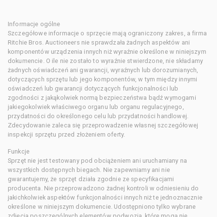
Informacje ogólne
Szczegółowe informacje o sprzęcie mają ograniczony zakres, a firma
Ritchie Bros. Auctioneers nie sprawdzała żadnych aspektów ani
komponentów urządzenia innych niż wyraźnie określone w niniejszym
dokumencie. O ile nie zostało to wyraźnie stwierdzone, nie składamy
żadnych oświadczeń ani gwarancji, wyraźnych lub dorozumianych,
dotyczących sprzętu lub jego komponentów, w tym między innymi
oświadczeń lub gwarancji dotyczących funkcjonalności lub
zgodności z jakąkolwiek normą bezpieczeństwa bądź wymogami
jakiegokolwiek właściwego organu lub organu regulacyjnego,
przydatności do określonego celu lub przydatności handlowej.
Zdecydowanie zaleca się przeprowadzenie własnej szczegółowej
inspekcji sprzętu przed złożeniem oferty.
Funkcje
Sprzęt nie jest testowany pod obciążeniem ani uruchamiany na
wszystkich dostępnych biegach. Nie zapewniamy ani nie
gwarantujemy, że sprzęt działa zgodnie ze specyfikacjami
producenta. Nie przeprowadzono żadnej kontroli w odniesieniu do
jakichkolwiek aspektów funkcjonalności innych niż te jednoznacznie
określone w niniejszym dokumencie. Udostępniono tylko wybrane
zdjęcia poszczególnych elementów podwozia, które mogą nie