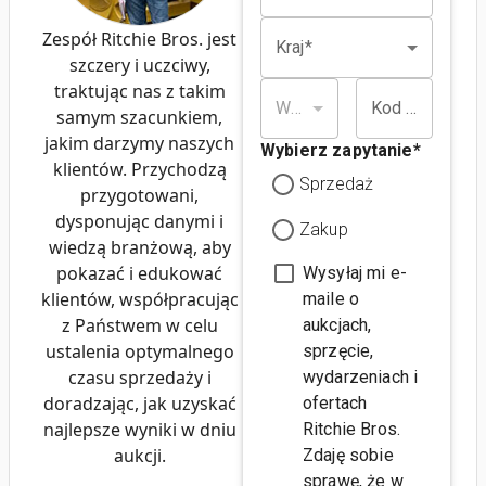
Zespół Ritchie Bros. jest
Kraj*
szczery i uczciwy,
traktując nas z takim
Województwo*
Kod pocztowy*
samym szacunkiem,
jakim darzymy naszych
Wybierz zapytanie
*
klientów. Przychodzą
Sprzedaż
przygotowani,
dysponując danymi i
Zakup
wiedzą branżową, aby
pokazać i edukować
Wysyłaj mi e-
klientów, współpracując
maile o
z Państwem w celu
aukcjach,
ustalenia optymalnego
sprzęcie,
czasu sprzedaży i
wydarzeniach i
doradzając, jak uzyskać
ofertach
najlepsze wyniki w dniu
Ritchie Bros.
aukcji.
Zdaję sobie
sprawę, że w