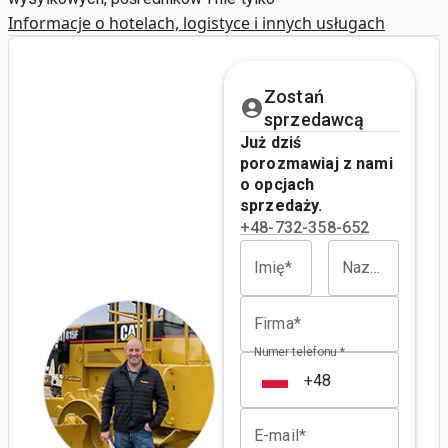
Informacje o hotelach, logistyce i innych usługach
Zostań
sprzedawcą
Już dziś
porozmawiaj z nami
o opcjach
sprzedaży.
+48-732-358-652
Imię*
Nazwisko*
Firma*
Numer telefonu *
E-mail*