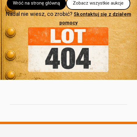
Wróć na stronę główną
Zobacz wszystkie aukcje
Nadal nie wiesz, co zrobić?
Skontaktuj się z działem
pomocy