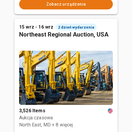
Zobacz urządzenia
15 wrz - 16 wrz
2 dzień wydarzenia
Northeast Regional Auction, USA
3,526 Items
Aukcja czasowa
North East, MD
+ 8 więcej