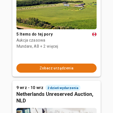
5 Items do tej pory
Aukcja czasowa
Mundare, AB
+ 2 więcej
Zobacz urządzenia
9 wrz - 10 wrz
2 dzień wydarzenia
Netherlands Unreserved Auction,
NLD