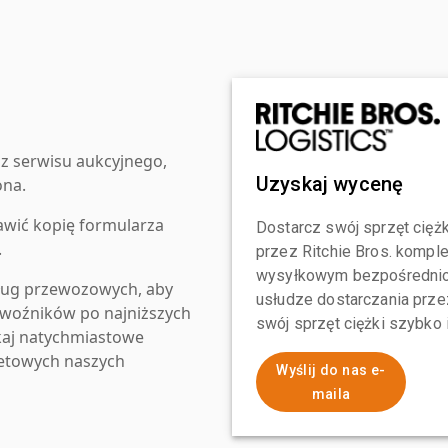
z serwisu aukcyjnego,
Uzyskaj wycenę
ona.
awić kopię formularza
Dostarcz swój sprzęt ciężk
.
przez Ritchie Bros. komp
wysyłkowym bezpośrednio 
ług przewozowych, aby
usłudze dostarczania przez
zewoźników po najniższych
swój sprzęt ciężki szybko
kaj natychmiastowe
netowych naszych
Wyślij do nas e-
maila