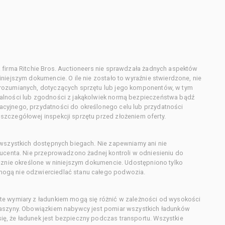
 firma Ritchie Bros. Auctioneers nie sprawdzała żadnych aspektów
niejszym dokumencie. O ile nie zostało to wyraźnie stwierdzone, nie
orozumianych, dotyczących sprzętu lub jego komponentów, w tym
alności lub zgodności z jakąkolwiek normą bezpieczeństwa bądź
cyjnego, przydatności do określonego celu lub przydatności
zczegółowej inspekcji sprzętu przed złożeniem oferty.
 wszystkich dostępnych biegach. Nie zapewniamy ani nie
ducenta. Nie przeprowadzono żadnej kontroli w odniesieniu do
acznie określone w niniejszym dokumencie. Udostępniono tylko
ogą nie odzwierciedlać stanu całego podwozia.
te wymiary z ładunkiem mogą się różnić w zależności od wysokości
maszyny. Obowiązkiem nabywcy jest pomiar wszystkich ładunków
ę, że ładunek jest bezpieczny podczas transportu. Wszystkie