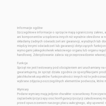
Informacje ogólne
Szczegółowe informacje o sprzęcie mają ograniczony zakres, a
ani komponentów urządzenia innych niż wyraźnie określone w ni
składamy żadnych oświadczeń ani gwarancji, wyraźnych lub d
między innymi oświadczeń lub gwarancji dotyczących funkcjon
wymogami jakiegokolwiek właściwego organu lub organu regula
handlowej. Zdecydowanie zaleca się przeprowadzenie własnej s
Funkcje
Sprzęt nie jest testowany pod obciążeniem ani uruchamiany na
gwarantujemy, że sprzęt działa zgodnie ze specyfikacjami pro
jakichkolwiek aspektów funkcjonalności innych niż te jednozn
wybrane zdjęcia poszczególnych elementów podwozia, które m
Wymiary
Podane wymiary mają jedynie charakter szacunkowy. Rzeczywis
ciężarówki/przyczepy oraz konfiguracji/pozycji załadowanej 
przed opuszczeniem naszego placu aukcyjnego, aby upewnić si