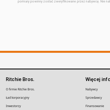
pomiary powinny zostać zweryfikowane przez nabywcę. Nie nal
Ritchie Bros.
Więcej inf
O firmie Ritchie Bros.
Nabywcy
Ład korporacyjny
Sprzedawcy
Inwestorzy
Finansowanie