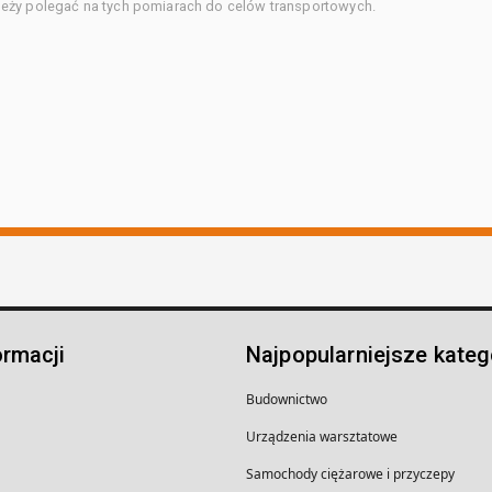
eży polegać na tych pomiarach do celów transportowych.
ormacji
Najpopularniejsze kateg
Budownictwo
Urządzenia warsztatowe
Samochody ciężarowe i przyczepy