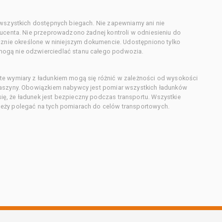
 wszystkich dostępnych biegach. Nie zapewniamy ani nie
ducenta. Nie przeprowadzono żadnej kontroli w odniesieniu do
acznie określone w niniejszym dokumencie. Udostępniono tylko
ogą nie odzwierciedlać stanu całego podwozia.
te wymiary z ładunkiem mogą się różnić w zależności od wysokości
maszyny. Obowiązkiem nabywcy jest pomiar wszystkich ładunków
ę, że ładunek jest bezpieczny podczas transportu. Wszystkie
eży polegać na tych pomiarach do celów transportowych.