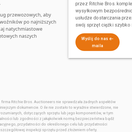
.
przez Ritchie Bros. komp
wysyłkowym bezpośrednio 
ług przewozowych, aby
usłudze dostarczania przez
zewoźników po najniższych
swój sprzęt ciężki szybko
kaj natychmiastowe
netowych naszych
Wyślij do nas e-
maila
 firma Ritchie Bros. Auctioneers nie sprawdzała żadnych aspektów
niejszym dokumencie. O ile nie zostało to wyraźnie stwierdzone, nie
orozumianych, dotyczących sprzętu lub jego komponentów, w tym
alności lub zgodności z jakąkolwiek normą bezpieczeństwa bądź
cyjnego, przydatności do określonego celu lub przydatności
zczegółowej inspekcji sprzętu przed złożeniem oferty.