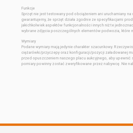
Funkcje
Sprzęt nie jest testowany pod obciążeniem ani uruchamiany na
gwarantujemy, że sprzęt działa zgodnie ze specyfikacjami pro
jakichkolwiek aspektów funkcjonalności innych niż te jednozn
wybrane zdjęcia poszczególnych elementów podwozia, które m
Wymiary
Podane wymiary mają jedynie charakter szacunkowy. Rzeczywis
ciężarówki/przyczepy oraz konfiguracji/pozycji załadowanej 
przed opuszczeniem naszego placu aukcyjnego, aby upewnić si
pomiary powinny zostać zweryfikowane przez nabywcę. Nie nal