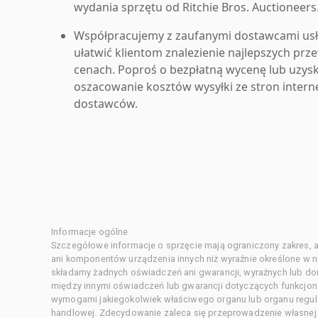
wydania sprzętu od Ritchie Bros. Auctioneers
Współpracujemy z zaufanymi dostawcami us
ułatwić klientom znalezienie najlepszych pr
cenach. Poproś o bezpłatną wycenę lub uzys
oszacowanie kosztów wysyłki ze stron inter
dostawców.
Informacje ogólne
Szczegółowe informacje o sprzęcie mają ograniczony zakres, a
ani komponentów urządzenia innych niż wyraźnie określone w ni
składamy żadnych oświadczeń ani gwarancji, wyraźnych lub d
między innymi oświadczeń lub gwarancji dotyczących funkcjon
wymogami jakiegokolwiek właściwego organu lub organu regula
handlowej. Zdecydowanie zaleca się przeprowadzenie własnej s