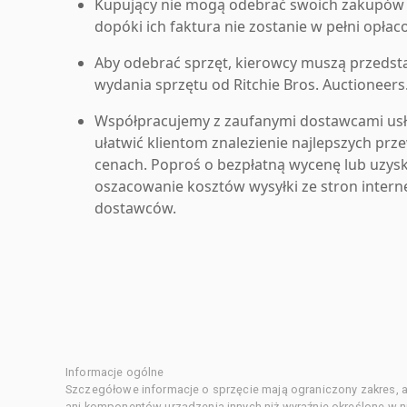
Kupujący nie mogą odebrać swoich zakupów 
dopóki ich faktura nie zostanie w pełni opłac
Aby odebrać sprzęt, kierowcy muszą przedst
wydania sprzętu od Ritchie Bros. Auctioneers
Współpracujemy z zaufanymi dostawcami us
ułatwić klientom znalezienie najlepszych pr
cenach. Poproś o bezpłatną wycenę lub uzys
oszacowanie kosztów wysyłki ze stron inter
dostawców.
Informacje ogólne
Szczegółowe informacje o sprzęcie mają ograniczony zakres, a
ani komponentów urządzenia innych niż wyraźnie określone w ni