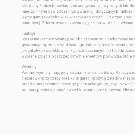
składamy żadnych oświadczeń ani gwarancji, wyraźnych lub d
między innymi oświadczeń lub gwarancji dotyczących funkcjon
wymogami jakiegokolwiek właściwego organu lub organu regula
handlowej. Zdecydowanie zaleca się przeprowadzenie własnej s
Funkcje
Sprzęt nie jest testowany pod obciążeniem ani uruchamiany na
gwarantujemy, że sprzęt działa zgodnie ze specyfikacjami pro
jakichkolwiek aspektów funkcjonalności innych niż te jednozn
wybrane zdjęcia poszczególnych elementów podwozia, które m
Wymiary
Podane wymiary mają jedynie charakter szacunkowy. Rzeczywis
ciężarówki/przyczepy oraz konfiguracji/pozycji załadowanej 
przed opuszczeniem naszego placu aukcyjnego, aby upewnić si
pomiary powinny zostać zweryfikowane przez nabywcę. Nie nal