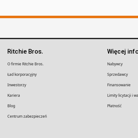
Ritchie Bros.
Więcej inf
O firmie Ritchie Bros.
Nabywcy
Ład korporacyjny
Sprzedawcy
Inwestorzy
Finansowanie
Kariera
Limity licytacji i 
Blog
Płatność
Centrum zabezpieczeń