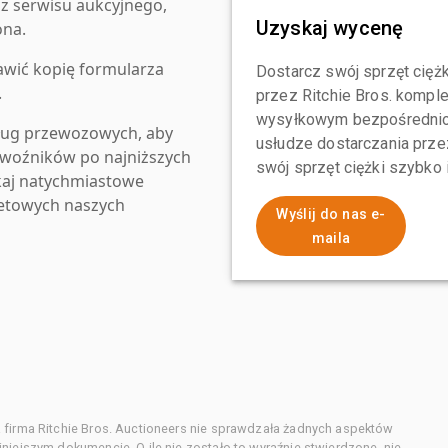
z serwisu aukcyjnego,
Uzyskaj wycenę
ona.
awić kopię formularza
Dostarcz swój sprzęt ciężk
.
przez Ritchie Bros. komp
wysyłkowym bezpośrednio 
ług przewozowych, aby
usłudze dostarczania przez
zewoźników po najniższych
swój sprzęt ciężki szybko
kaj natychmiastowe
netowych naszych
Wyślij do nas e-
maila
 firma Ritchie Bros. Auctioneers nie sprawdzała żadnych aspektów
niejszym dokumencie. O ile nie zostało to wyraźnie stwierdzone, nie