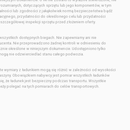
orozumianych, dotyczących sprzętu lub jego komponentów, w tym
alności lub zgodności z jakąkolwiek normą bezpieczeństwa bądź
cyjnego, przydatności do określonego celu lub przydatności
zczegółowej inspekcji sprzętu przed złożeniem oferty.
 wszystkich dostępnych biegach. Nie zapewniamy ani nie
ducenta. Nie przeprowadzono żadnej kontroli w odniesieniu do
acznie określone w niniejszym dokumencie. Udostępniono tylko
ogą nie odzwierciedlać stanu całego podwozia.
te wymiary z ładunkiem mogą się różnić w zależności od wysokości
maszyny. Obowiązkiem nabywcy jest pomiar wszystkich ładunków
ę, że ładunek jest bezpieczny podczas transportu. Wszystkie
eży polegać na tych pomiarach do celów transportowych.