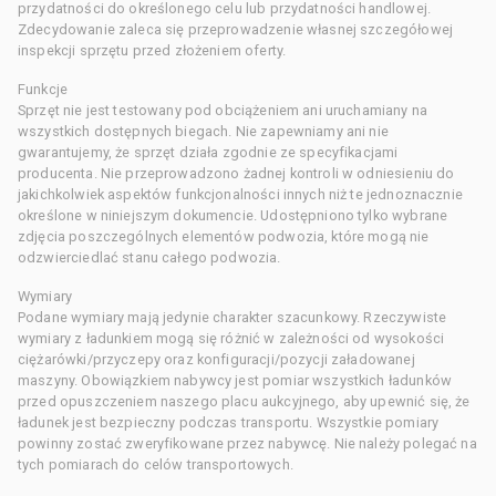
przydatności do określonego celu lub przydatności handlowej.
Zdecydowanie zaleca się przeprowadzenie własnej szczegółowej
inspekcji sprzętu przed złożeniem oferty.
Funkcje
Sprzęt nie jest testowany pod obciążeniem ani uruchamiany na
wszystkich dostępnych biegach. Nie zapewniamy ani nie
gwarantujemy, że sprzęt działa zgodnie ze specyfikacjami
producenta. Nie przeprowadzono żadnej kontroli w odniesieniu do
jakichkolwiek aspektów funkcjonalności innych niż te jednoznacznie
określone w niniejszym dokumencie. Udostępniono tylko wybrane
zdjęcia poszczególnych elementów podwozia, które mogą nie
odzwierciedlać stanu całego podwozia.
Wymiary
Podane wymiary mają jedynie charakter szacunkowy. Rzeczywiste
wymiary z ładunkiem mogą się różnić w zależności od wysokości
ciężarówki/przyczepy oraz konfiguracji/pozycji załadowanej
maszyny. Obowiązkiem nabywcy jest pomiar wszystkich ładunków
przed opuszczeniem naszego placu aukcyjnego, aby upewnić się, że
ładunek jest bezpieczny podczas transportu. Wszystkie pomiary
powinny zostać zweryfikowane przez nabywcę. Nie należy polegać na
tych pomiarach do celów transportowych.