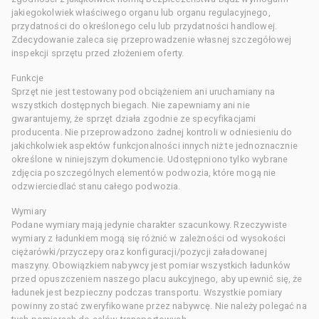
jakiegokolwiek właściwego organu lub organu regulacyjnego,
przydatności do określonego celu lub przydatności handlowej.
Zdecydowanie zaleca się przeprowadzenie własnej szczegółowej
inspekcji sprzętu przed złożeniem oferty.
Funkcje
Sprzęt nie jest testowany pod obciążeniem ani uruchamiany na
wszystkich dostępnych biegach. Nie zapewniamy ani nie
gwarantujemy, że sprzęt działa zgodnie ze specyfikacjami
producenta. Nie przeprowadzono żadnej kontroli w odniesieniu do
jakichkolwiek aspektów funkcjonalności innych niż te jednoznacznie
określone w niniejszym dokumencie. Udostępniono tylko wybrane
zdjęcia poszczególnych elementów podwozia, które mogą nie
odzwierciedlać stanu całego podwozia.
Wymiary
Podane wymiary mają jedynie charakter szacunkowy. Rzeczywiste
wymiary z ładunkiem mogą się różnić w zależności od wysokości
ciężarówki/przyczepy oraz konfiguracji/pozycji załadowanej
maszyny. Obowiązkiem nabywcy jest pomiar wszystkich ładunków
przed opuszczeniem naszego placu aukcyjnego, aby upewnić się, że
ładunek jest bezpieczny podczas transportu. Wszystkie pomiary
powinny zostać zweryfikowane przez nabywcę. Nie należy polegać na