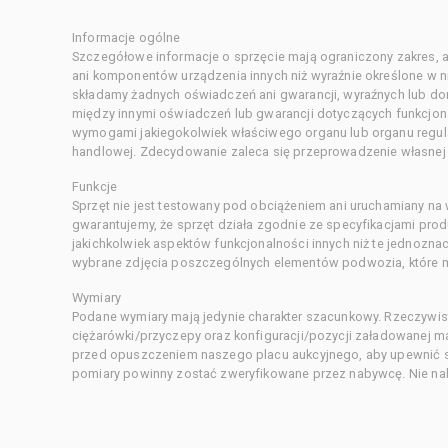
Informacje ogólne
Szczegółowe informacje o sprzęcie mają ograniczony zakres, a
ani komponentów urządzenia innych niż wyraźnie określone w ni
składamy żadnych oświadczeń ani gwarancji, wyraźnych lub d
między innymi oświadczeń lub gwarancji dotyczących funkcjon
wymogami jakiegokolwiek właściwego organu lub organu regula
handlowej. Zdecydowanie zaleca się przeprowadzenie własnej s
Funkcje
Sprzęt nie jest testowany pod obciążeniem ani uruchamiany na
gwarantujemy, że sprzęt działa zgodnie ze specyfikacjami pro
jakichkolwiek aspektów funkcjonalności innych niż te jednozn
wybrane zdjęcia poszczególnych elementów podwozia, które m
Wymiary
Podane wymiary mają jedynie charakter szacunkowy. Rzeczywis
ciężarówki/przyczepy oraz konfiguracji/pozycji załadowanej 
przed opuszczeniem naszego placu aukcyjnego, aby upewnić si
pomiary powinny zostać zweryfikowane przez nabywcę. Nie nal