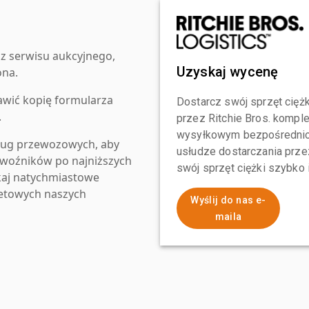
z serwisu aukcyjnego,
Uzyskaj wycenę
ona.
awić kopię formularza
Dostarcz swój sprzęt ciężk
.
przez Ritchie Bros. komp
wysyłkowym bezpośrednio 
ług przewozowych, aby
usłudze dostarczania przez
zewoźników po najniższych
swój sprzęt ciężki szybko
kaj natychmiastowe
netowych naszych
Wyślij do nas e-
maila