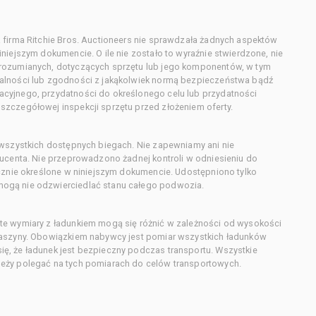
 firma Ritchie Bros. Auctioneers nie sprawdzała żadnych aspektów
niejszym dokumencie. O ile nie zostało to wyraźnie stwierdzone, nie
orozumianych, dotyczących sprzętu lub jego komponentów, w tym
alności lub zgodności z jakąkolwiek normą bezpieczeństwa bądź
cyjnego, przydatności do określonego celu lub przydatności
zczegółowej inspekcji sprzętu przed złożeniem oferty.
 wszystkich dostępnych biegach. Nie zapewniamy ani nie
ducenta. Nie przeprowadzono żadnej kontroli w odniesieniu do
acznie określone w niniejszym dokumencie. Udostępniono tylko
ogą nie odzwierciedlać stanu całego podwozia.
te wymiary z ładunkiem mogą się różnić w zależności od wysokości
maszyny. Obowiązkiem nabywcy jest pomiar wszystkich ładunków
ę, że ładunek jest bezpieczny podczas transportu. Wszystkie
eży polegać na tych pomiarach do celów transportowych.