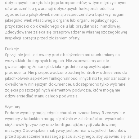
dotyczących sprzętu lub jego komponentów, w tym między innymi
oświadczeń lub gwarancji dotyczących funkcjonalności lub
zgodności z jakąkolwiek normą bezpieczeństwa bądź wymogami
jakiegokolwiek właściwego organu lub organu regulacyjnego,
przydatności do określonego celu lub przydatności handlowej.
Zdecydowanie zaleca się przeprowadzenie własnej szczegółowej
inspekcji sprzętu przed złożeniem oferty.
Funkcje
Sprzęt nie jest testowany pod obciążeniem ani uruchamiany na
wszystkich dostępnych biegach. Nie zapewniamy ani nie
gwarantujemy, że sprzęt działa zgodnie ze specyfikacjami
producenta. Nie przeprowadzono żadnej kontroli w odniesieniu do
jakichkolwiek aspektów funkcjonalności innych niż te jednoznacznie
określone w niniejszym dokumencie. Udostępniono tylko wybrane
zdjęcia poszczególnych elementów podwozia, które mogą nie
odzwierciedlać stanu całego podwozia.
Wymiary
Podane wymiary mają jedynie charakter szacunkowy. Rzeczywiste
wymiary z ładunkiem mogą się różnić w zależności od wysokości
ciężarówki/przyczepy oraz konfiguracji/pozycji załadowanej
maszyny. Obowiązkiem nabywcy jest pomiar wszystkich ładunków
przed opuszczeniem naszego placu aukcyjnego, aby upewnić się, że