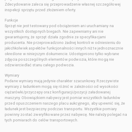
Zdecydowanie zaleca się przeprowadzenie własnej szczegółowej
inspekcji sprzętu przed złożeniem oferty.
Funkcje
Sprzęt nie jest testowany pod obciążeniem ani uruchamiany na
wszystkich dostępnych biegach. Nie zapewniamy ani nie
gwarantujemy, że sprzęt działa zgodnie ze specyfikacjami
producenta. Nie przeprowadzono żadnej kontroli w odniesieniu do
jakichkolwiek aspektów funkcjonalności innych niż te jednoznacznie
określone w niniejszym dokumencie. Udostępniono tylko wybrane
zdjęcia poszczególnych elementów podwozia, które mogą nie
odzwierciedlać stanu całego podwozia.
Wymiary
Podane wymiary mają jedynie charakter szacunkowy. Rzeczywiste
wymiary z ładunkiem mogą się różnić w zależności od wysokości
ciężarówki/przyczepy oraz konfiguracji/pozycji załadowanej
maszyny. Obowiązkiem nabywcy jest pomiar wszystkich ładunków
przed opuszczeniem naszego placu aukcyjnego, aby upewnić się, że
ładunek jest bezpieczny podczas transportu. Wszystkie pomiary
powinny zostać zweryfikowane przez nabywcę. Nie należy polegać na
tych pomiarach do celów transportowych.