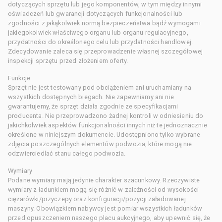
dotyczących sprzętu lub jego komponentów, w tym między innymi
oświadczeń lub gwarancji dotyczących funkcjonalności lub
zgodności z jakąkolwiek normą bezpieczeństwa bądź wymogami
jakiegokolwiek właściwego organu lub organu regulacyjnego,
przydatności do określonego celu lub przydatności handlowej.
Zdecydowanie zaleca się przeprowadzenie własnej szczegółowej
inspekcji sprzętu przed złożeniem oferty.
Funkcje
Sprzęt nie jest testowany pod obciążeniem ani uruchamiany na
wszystkich dostępnych biegach. Nie zapewniamy ani nie
gwarantujemy, że sprzęt działa zgodnie ze specyfikacjami
producenta. Nie przeprowadzono żadnej kontroli w odniesieniu do
jakichkolwiek aspektów funkcjonalności innych niż te jednoznacznie
określone w niniejszym dokumencie. Udostępniono tylko wybrane
zdjęcia poszczególnych elementów podwozia, które mogą nie
odzwierciedlać stanu całego podwozia.
Wymiary
Podane wymiary mają jedynie charakter szacunkowy. Rzeczywiste
wymiary z ładunkiem mogą się różnić w zależności od wysokości
ciężarówki/przyczepy oraz konfiguracji/pozycji załadowanej
maszyny. Obowiązkiem nabywcy jest pomiar wszystkich ładunków
przed opuszczeniem naszego placu aukcyjnego, aby upewnić się, że